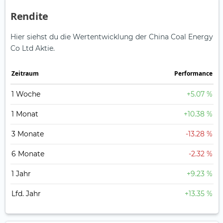
Rendite
Hier siehst du die Wertentwicklung der China Coal Energy
Co Ltd Aktie.
Zeitraum
Perfor­mance
1 Woche
+5.07 %
1 Monat
+10.38 %
3 Monate
-13.28 %
6 Monate
-2.32 %
1 Jahr
+9.23 %
Lfd. Jahr
+13.35 %