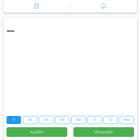
—
1T
1W
1M
3M
6M
1J
3J
Max
Kaufen
Verkaufen