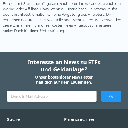
Bei den mit Sternchen (*) gekennzeichneten Links handelt es sich um
Werbe- oder Affiliate-Links. Wenn du über diesen Link etwas kaufst
oder abschliesst, erhalten wir eine Vergütung des Anbieters. Dir
entstehen dadurch keine Nachteile oder Mehrkosten. Wir verwenden
diese Einnahmen, um unser kostenfreies Angebot zu finanzieren.
Vielen Dank für deine Unterstützung.
Interesse an News zu ETFs
und Geldanlage?
Unser kostenloser Newsletter
hält dich auf dem Laufenden.
Suche
Finanzrechner