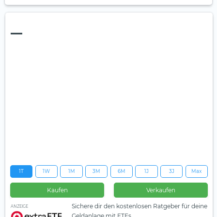
—
1T
1W
1M
3M
6M
1J
3J
Max
Kaufen
Verkaufen
Sichere dir den kostenlosen Ratgeber für deine
ANZEIGE
Geldanlage mit ETFs.