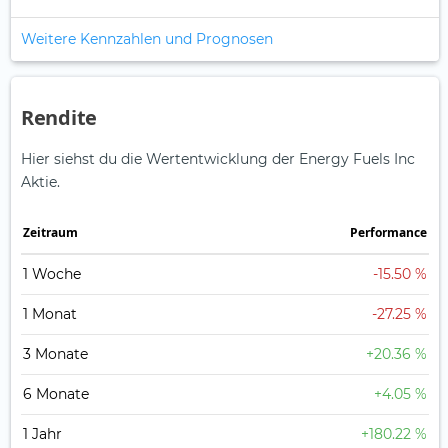
Weitere Kennzahlen und Prognosen
Rendite
Hier siehst du die Wertentwicklung der Energy Fuels Inc
Aktie.
Zeitraum
Perfor­mance
1 Woche
-15.50 %
1 Monat
-27.25 %
3 Monate
+20.36 %
6 Monate
+4.05 %
1 Jahr
+180.22 %