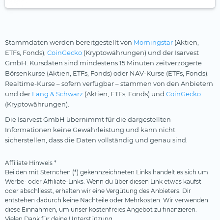
Silberminen
VanEck
Smart City
Vanguard
Solarenergie
Stammdaten werden bereitgestellt von
Morningstar
(Aktien,
WisdomTree
ETFs, Fonds),
CoinGecko
(Kryptowährungen) und der Isarvest
Starke Marken
Xtrackers
GmbH. Kursdaten sind mindestens 15 Minuten zeitverzögerte
Telekommunikation
Börsenkurse (Aktien, ETFs, Fonds) oder NAV-Kurse (ETFs, Fonds).
YourIndex
Realtime-Kurse – sofern verfügbar – stammen von den Anbietern
Uran
und der
Lang & Schwarz
(Aktien, ETFs, Fonds) und
CoinGecko
(Kryptowährungen).
Versicherer
Die Isarvest GmbH übernimmt für die dargestellten
Versorger
Informationen keine Gewährleistung und kann nicht
Wasser
sicherstellen, dass die Daten vollständig und genau sind.
Wasserstoff
Affiliate Hinweis *
Windenergie
Bei den mit Sternchen (*) gekennzeichneten Links handelt es sich um
Werbe- oder Affiliate-Links. Wenn du über diesen Link etwas kaufst
oder abschliesst, erhalten wir eine Vergütung des Anbieters. Dir
entstehen dadurch keine Nachteile oder Mehrkosten. Wir verwenden
diese Einnahmen, um unser kostenfreies Angebot zu finanzieren.
Vielen Dank für deine Unterstützung.