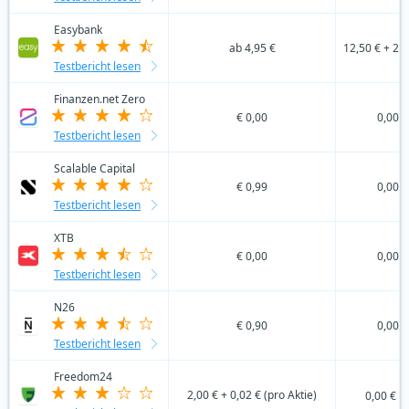
Easybank
ab 4,95 €
12,50 € + 20
Testbericht lesen
Finanzen.net Zero
€ 0,00
0,00 €
Testbericht lesen
Scalable Capital
€ 0,99
0,00 €
Testbericht lesen
XTB
€ 0,00
0,00 €
Testbericht lesen
N26
€ 0,90
0,00 €
Testbericht lesen
Freedom24
2,00 € + 0,02 € (pro Aktie)
0,00 €