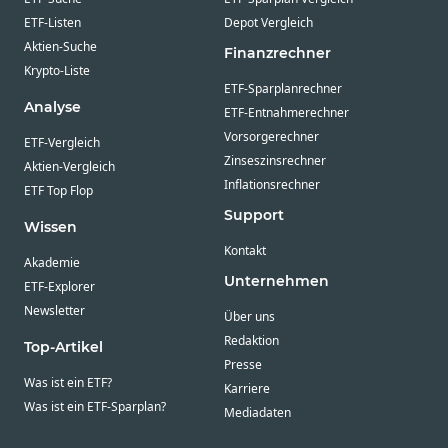
ETF-Listen
Depot Vergleich
Aktien-Suche
Finanzrechner
Krypto-Liste
ETF-Sparplanrechner
Analyse
ETF-Entnahmerechner
Vorsorgerechner
ETF-Vergleich
Zinseszinsrechner
Aktien-Vergleich
Inflationsrechner
ETF Top Flop
Support
Wissen
Kontakt
Akademie
Unternehmen
ETF-Explorer
Newsletter
Über uns
Redaktion
Top-Artikel
Presse
Was ist ein ETF?
Karriere
Was ist ein ETF-Sparplan?
Mediadaten