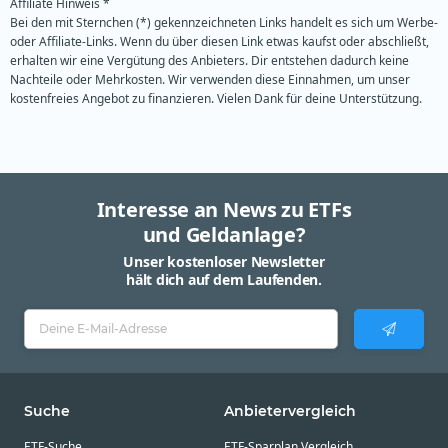
Affiliate Hinweis *
Bei den mit Sternchen (*) gekennzeichneten Links handelt es sich um Werbe-
oder Affiliate-Links. Wenn du über diesen Link etwas kaufst oder abschließt,
erhalten wir eine Vergütung des Anbieters. Dir entstehen dadurch keine
Nachteile oder Mehrkosten. Wir verwenden diese Einnahmen, um unser
kostenfreies Angebot zu finanzieren. Vielen Dank für deine Unterstützung.
Interesse an News zu ETFs
und Geldanlage?
Unser kostenloser Newsletter
hält dich auf dem Laufenden.
Suche
Anbietervergleich
ETF-Suche
ETF-Sparplan Vergleich