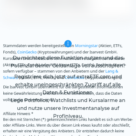
Zeige alle historischen Dividenden
Stammdaten werden bereitgestellt von
Morningstar
(Aktien, ETFs,
Fonds),
CoinGecko
(Kryptowährungen) und der Isarvest GmbH.
Du möchtest diese Funktion nutzen und das
Kursdaten sind mindestens 15 Minuten zeitverzögerte Börsenkurse
(Aktien, ETFs, Fonds) oder NAV-Kurse (ETFs, Fonds). Realtime-Kurse –
Potenzial deiner Geldanlage voll ausschöpfen?
sofern verfügbar – stammen von den Anbietern und der
Lang &
Registriere dich jetzt auf extraETF.com und
Schwarz
(Aktien, ETFs, Fonds) und
CoinGecko
(Kryptowährungen).
erhalte uneingeschränkten Zugriff auf alle
Die Isarvest GmbH übernimmt für die dargestellten Informationen
Daten & Funktionen.
keine Gewährleistung und kann nicht sicherstellen, dass die Daten
vollständig und genau sind.
Lege Portfolios, Watchlists und Kursalarme an
und nutze unsere Investmentanalyse auf
Affiliate Hinweis *
Profiniveau.
Bei den mit Sternchen (*) gekennzeichneten Links handelt es sich um Werbe-
oder Affiliate-Links. Wenn du über diesen Link etwas kaufst oder abschließt,
erhalten wir eine Vergütung des Anbieters. Dir entstehen dadurch keine