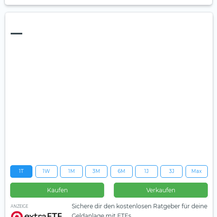
—
1T
1W
1M
3M
6M
1J
3J
Max
Kaufen
Verkaufen
Sichere dir den kostenlosen Ratgeber für deine
ANZEIGE
Geldanlage mit ETFs.