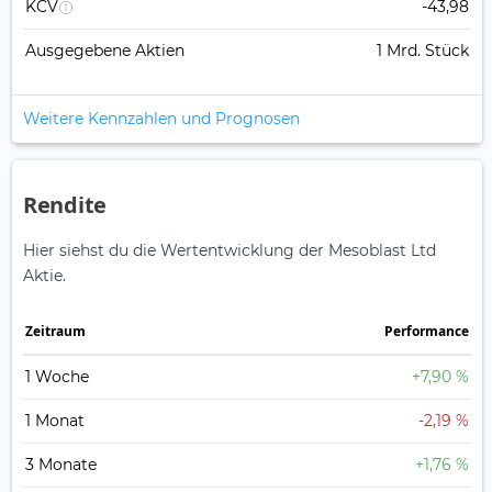
KCV
-43,98
Ausgegebene Aktien
1 Mrd. Stück
Weitere Kennzahlen und Prognosen
Rendite
Hier siehst du die Wertentwicklung der Mesoblast Ltd
Aktie.
Zeitraum
Perfor­mance
1 Woche
+7,90 %
1 Monat
-2,19 %
3 Monate
+1,76 %