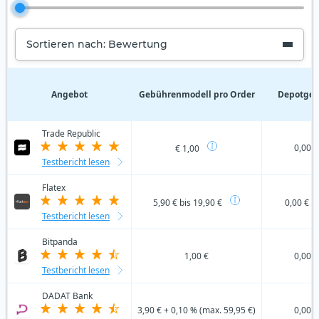
Sortieren nach: Bewertung
Angebot
Gebührenmodell pro Order
Depotgeb
Trade Republic
0,00 €
€ 1,00
Testbericht lesen
Flatex
5,90 € bis 19,90 €
0,00 €
Testbericht lesen
Bitpanda
1,00 €
0,00 €
Testbericht lesen
DADAT Bank
3,90 € + 0,10 % (max. 59,95 €)
0,00 €