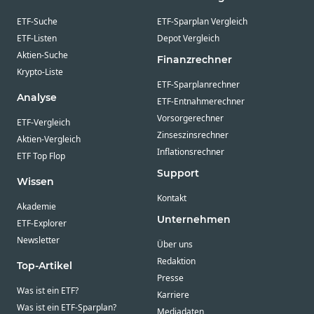
ETF-Suche
ETF-Sparplan Vergleich
ETF-Listen
Depot Vergleich
Aktien-Suche
Finanzrechner
Krypto-Liste
ETF-Sparplanrechner
Analyse
ETF-Entnahmerechner
Vorsorgerechner
ETF-Vergleich
Zinseszinsrechner
Aktien-Vergleich
Inflationsrechner
ETF Top Flop
Support
Wissen
Kontakt
Akademie
Unternehmen
ETF-Explorer
Newsletter
Über uns
Redaktion
Top-Artikel
Presse
Was ist ein ETF?
Karriere
Was ist ein ETF-Sparplan?
Mediadaten