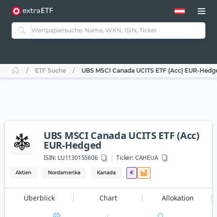
ETF Suche
UBS MSCI Canada UCITS ETF (Acc) EUR-Hedg
UBS MSCI Canada UCITS ETF (Acc)
EUR-Hedged
ISIN:
LU1130155606
Ticker:
CAHEUA
Aktien
Nordamerika
Kanada
€
Überblick
Chart
Allokation