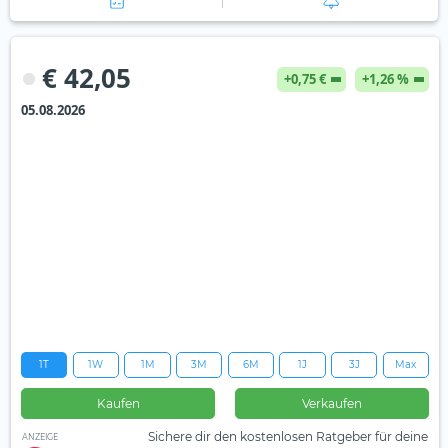
€ 42,05
+0,75 €
+1,26 %
05.08.2026
1T
1W
1M
3M
6M
1J
3J
Max
Kaufen
Verkaufen
Sichere dir den kostenlosen Ratgeber für deine
ANZEIGE