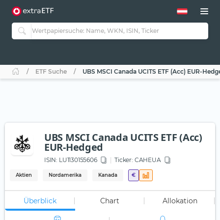
ETF Suche
UBS MSCI Canada UCITS ETF (Acc) EUR-Hedg
UBS MSCI Canada UCITS ETF (Acc)
EUR-Hedged
ISIN:
LU1130155606
Ticker:
CAHEUA
Aktien
Nordamerika
Kanada
€
Überblick
Chart
Allokation