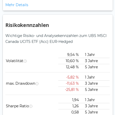
Mehr Details
Risikokennzahlen
Wichtige Risiko- und Analysekennzahlen zum UBS MSCI
Canada UCITS ETF (Acc) EUR-Hedged
9,54 %
1 Jahr
Volatilität
10,60 %
3 Jahre
12,48 %
5 Jahre
-5,82 %
1 Jahr
max. Drawdown
-11,63 %
3 Jahre
-25,81 %
5 Jahre
1,94
1 Jahr
Sharpe Ratio
1,26
3 Jahre
0,58
5 Jahre