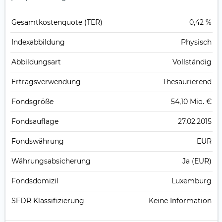
Gesamt­kosten­quote (TER)
0,42 %
Index­abbildung
Physisch
Abbildungs­art
Vollständig
Ertrags­verwendung
Thesaurierend
Fonds­größe
54,10 Mio. €
Fonds­auflage
27.02.2015
Fonds­währung
EUR
Währungsabsicherung
Ja (EUR)
Fondsdomizil
Luxemburg
SFDR Klassifizierung
Keine Information