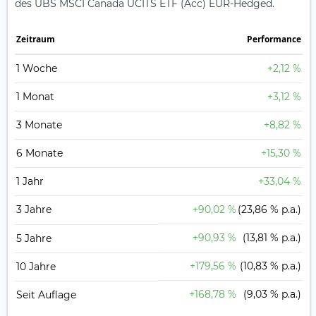
des UBS MSCI Canada UCITS ETF (Acc) EUR-Hedged.
Zeit­raum
Perfor­mance
1 Woche
+2,12 %
1 Monat
+3,12 %
3 Monate
+8,82 %
6 Monate
+15,30 %
1 Jahr
+33,04 %
3 Jahre
+90,02 %
(23,86 % p.a.)
+90,93 %
(13,81 % p.a.)
5 Jahre
+179,56 %
(10,83 % p.a.)
10 Jahre
+168,78 %
(9,03 % p.a.)
Seit Auflage