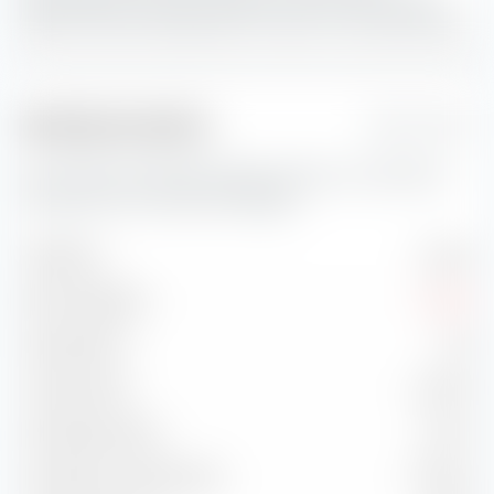
Aktien sind eine Kombination von Value- und Growth-Aktien.
Risikokennzahlen
1 Jahr
Hier findest du wichtige Risikokennzahlen zum UBS MSCI
Canada UCITS ETF (Acc) EUR-Hedged.
Volatilität
9,54 %
Max. Drawdown
-5,82 %
Sharpe Ratio
1,94
Treynor Ratio
27,04 %
Information Ratio
0,51 %
Korrelation zu Benchmark
96,33 %