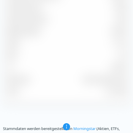
Capture Ratio Up
103,90
Capture Ratio Down
98,74
Batting Average
50,00 %
Alpha
0,71 %
Beta
1,04
2
92,80 %
R
Benchmark
MSCI Canada NR CAD
Stand
31.07.2026
Stammdaten werden bereitgestellt von
Morningstar
(Aktien, ETFs,