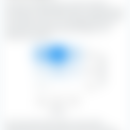
Die extraETF Anlagestil Box ist ein höchst nützliches
Instrument für die Portfoliokonstruktion. Die Box klassifiziert
den UBS MSCI Canada UCITS ETF (Acc) EUR-Hedged entlang
der vertikalen Achse nach der Marktkapitalisierung und
entlang der horizontalen Achse nach Substanz- und
Wachstumsmerkmalen.
Groß
22,00 %
51,08 %
12,90 %
Marktkapitalisierung
85,98 %
Mittel
2,66 %
7,88 %
3,33 %
13,87 %
Klein
0,15 %
—
—
0,15 %
Value
Blend
Growth
24,80 %
58,96 %
16,23 %
Aktienstil
Mit 51,08 % bilden Blend-Aktien mit einer großen
Marktkapitalisierung den größten Portfolio-Anteil.
Blend-