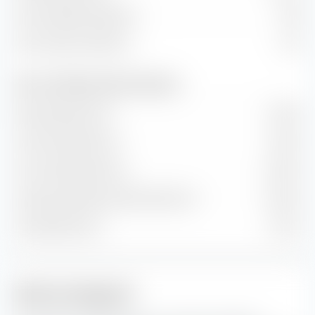
Kurs/Cashflow-Verhältnis
9,69
Kurs/Umsatz-Verhältnis
2,57
Wert- und Wachstumsraten (Prognose)
Buchwertwachstum
6,69 %
Cash-Flow-Wachstum
8,26 %
Hist. Gewinnwachstum
16,95 %
Langfr. geschätztes Gewinn­wachstum
10,03 %
Umsatzwachstum
4,07 %
Aktien-Anlagestil