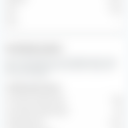
Klein
0,16 %
Micro
—
Portfoliokennzahlen
Das sind die Prognosen für die Portfoliokennzahlen sowie
Wert- und Wachstumsraten des UBS MSCI Canada UCITS
ETF (Acc) EUR-Hedged.
Portfoliokennzahlen (Prognose)
Kurs-Gewinn-Verhältnis (KGV)
16,58
Kurs-Buchwert-Verhältnis (KBV)
2,64
Dividendenrendite
2,27 %