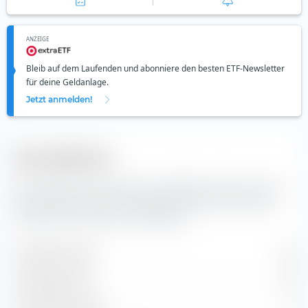
ANZEIGE
Bleib auf dem Laufenden und abonniere den besten ETF-Newsletter
für deine Geldanlage.
Jetzt anmelden!
Diversifikation
Hier findest du die Anzahl der enthaltenen Werte und die
Zusammensetzung der Indexbestandteile des UBS MSCI
Canada UCITS ETF (Acc) EUR-Hedged.
Enthaltene Werte
89
Aktienpositionen
85