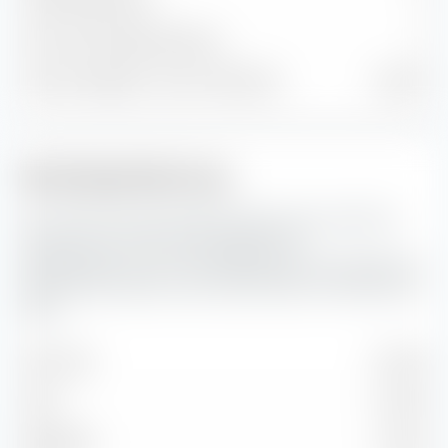
Anleihenpositionen
0
Cash und sonstige Positionen
4
% des Vermögens in Top 10 Positionen
44,28 %
Marktkapitalisierung
Hier siehst du die prozentuale Aufteilung des UBS MSCI
Canada UCITS ETF (Acc) EUR-Hedged nach
Marktkapitalisierung. Die Marktkapitalisierung spiegelt den
aktuellen Börsenwert eines börsennotierten Unternehmens
wider.
Sehr Groß
54,49 %
Groß
31,48 %
Mittelgroß
13,87 %