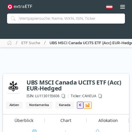
ETF Suche
UBS MSCI Canada UCITS ETF (Acc) EUR-Hedg
UBS MSCI Canada UCITS ETF (Acc)
EUR-Hedged
ISIN:
LU1130155606
Ticker:
CAHEUA
Aktien
Nordamerika
Kanada
€
Überblick
Chart
Allokation