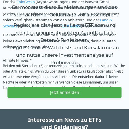
Fonds),
CoinGecko
(Kryptowährungen) und der Isarvest GmbH.
Du möchtest diese Funktion nutzen und das
Kursdaten sind mindestens 15 Minuten zeitverzögerte Börsenkurse
(Aktien, ETFs, Fonds) oder NAV-Kurse (ETFs, Fonds). Realtime-Kurse –
Potenzial deiner Geldanlage voll ausschöpfen?
sofern verfügbar – stammen von den Anbietern und der
Lang &
Registriere dich jetzt auf extraETF.com und
Schwarz
(Aktien, ETFs, Fonds) und
CoinGecko
(Kryptowährungen).
erhalte uneingeschränkten Zugriff auf alle
Die Isarvest GmbH übernimmt für die dargestellten Informationen
Daten & Funktionen.
keine Gewährleistung und kann nicht sicherstellen, dass die Daten
vollständig und genau sind.
Lege Portfolios, Watchlists und Kursalarme an
und nutze unsere Investmentanalyse auf
Affiliate Hinweis *
Profiniveau.
Bei den mit Sternchen (*) gekennzeichneten Links handelt es sich um Werbe-
oder Affiliate-Links. Wenn du über diesen Link etwas kaufst oder abschließt,
erhalten wir eine Vergütung des Anbieters. Dir entstehen dadurch keine
Nachteile oder Mehrkosten. Wir verwenden diese Einnahmen, um unser
kostenfreies Angebot zu finanzieren. Vielen Dank für deine Unterstützung.
Jetzt anmelden
Interesse an News zu ETFs
und Geldanlage?