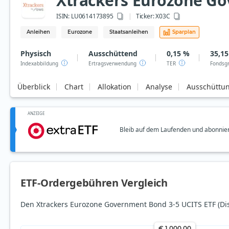
Xtrackers Eurozone Go
ISIN:
LU0614173895
Ticker:
X03C
Anleihen
Eurozone
Staatsanleihen
Sparplan
Physisch
Ausschüttend
0,15 %
35,15
Indexabbildung
Ertragsverwendung
TER
Fondsg
Überblick
Chart
Allokation
Analyse
Ausschüttu
ANZEIGE
Bleib auf dem Laufenden und abonnier
ETF-Ordergebühren Vergleich
Den Xtrackers Eurozone Government Bond 3-5 UCITS ETF (Dis
€ 1.000,00