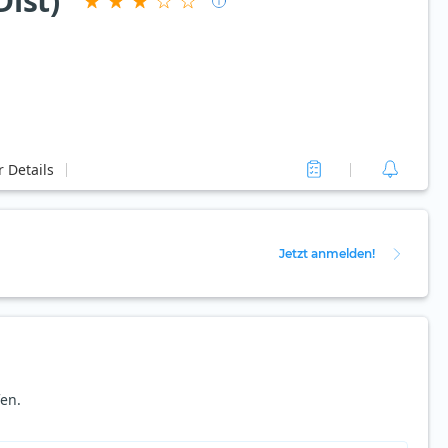
ist)
 Details
Jetzt anmelden!
en.