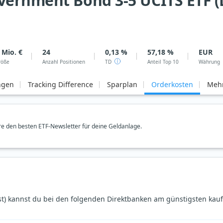
vernment Bond 3-5 UCITS ETF (D
 Mio. €
24
0,13 %
57,18 %
EUR
röße
Anzahl Positionen
TD
Anteil Top 10
Währung
ngen
Tracking Difference
Sparplan
Orderkosten
Mehr
e den besten ETF-Newsletter für deine Geldanlage.
t) kannst du bei den folgenden Direktbanken am günstigsten kauf