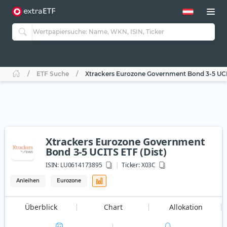
ETF Suche
Xtrackers Eurozone Government Bond 3-5 UCIT
Xtrackers Eurozone Government
Bond 3-5 UCITS ETF (Dist)
ISIN:
LU0614173895
Ticker:
X03C
Anleihen
Eurozone
Überblick
Chart
Allokation