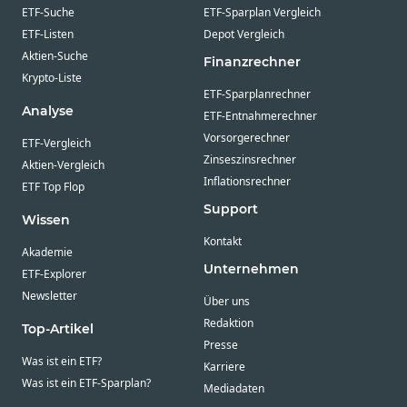
ETF-Suche
ETF-Sparplan Vergleich
ETF-Listen
Depot Vergleich
Aktien-Suche
Finanzrechner
Krypto-Liste
ETF-Sparplanrechner
Analyse
ETF-Entnahmerechner
Vorsorgerechner
ETF-Vergleich
Zinseszinsrechner
Aktien-Vergleich
Inflationsrechner
ETF Top Flop
Support
Wissen
Kontakt
Akademie
Unternehmen
ETF-Explorer
Newsletter
Über uns
Redaktion
Top-Artikel
Presse
Was ist ein ETF?
Karriere
Was ist ein ETF-Sparplan?
Mediadaten