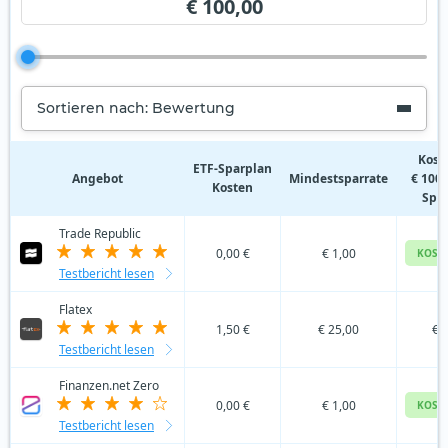
€ 100,00
Sortieren nach: Bewertung
Kost
ETF‑Sparplan
Angebot
Mindestsparrate
€ 100,
Kosten
Spa
Trade Republic
0,00 €
€ 1,00
KOST
Testbericht lesen
Flatex
1,50 €
€ 25,00
€ 
Testbericht lesen
Finanzen.net Zero
0,00 €
€ 1,00
KOST
Testbericht lesen