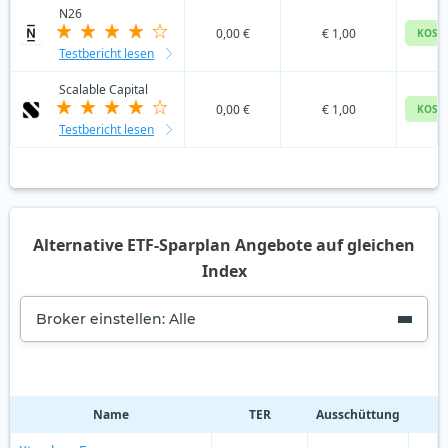
N26
0,00 €
€ 1,00
KOST
Testbericht lesen
Scalable Capital
0,00 €
€ 1,00
KOST
Testbericht lesen
Alternative ETF-Sparplan Angebote auf gleichen
Index
Broker einstellen: Alle
Name
TER
Ausschüttung
R