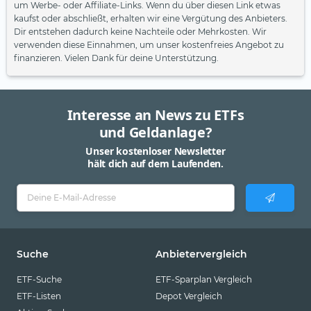
um Werbe- oder Affiliate-Links. Wenn du über diesen Link etwas
kaufst oder abschließt, erhalten wir eine Vergütung des Anbieters.
Dir entstehen dadurch keine Nachteile oder Mehrkosten. Wir
verwenden diese Einnahmen, um unser kostenfreies Angebot zu
finanzieren. Vielen Dank für deine Unterstützung.
Interesse an News zu ETFs
und Geldanlage?
Unser kostenloser Newsletter
hält dich auf dem Laufenden.
Suche
Anbietervergleich
ETF-Suche
ETF-Sparplan Vergleich
ETF-Listen
Depot Vergleich