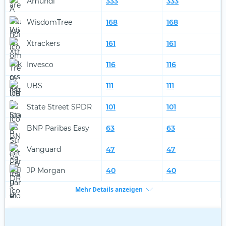
Amundi
333
333
WisdomTree
168
168
Xtrackers
161
161
Invesco
116
116
UBS
111
111
State Street SPDR
101
101
BNP Paribas Easy
63
63
Vanguard
47
47
JP Morgan
40
40
Mehr Details anzeigen