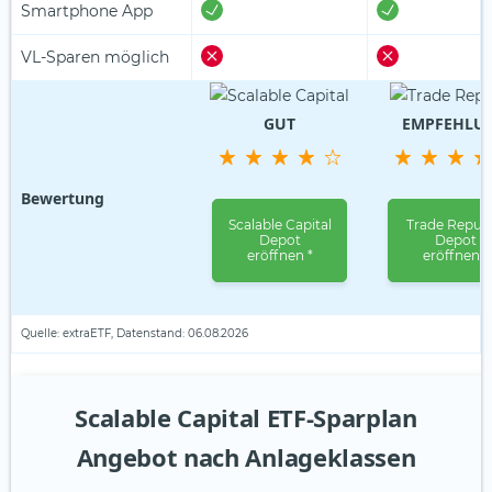
Smartphone App
VL-Sparen möglich
GUT
EMPFEHLU
Bewertung
Scalable Capital
Trade Republ
Depot
Depot
eröffnen *
eröffnen *
Quelle: extraETF, Datenstand: 06.08.2026
Scalable Capital ETF-Sparplan
Angebot nach Anlageklassen