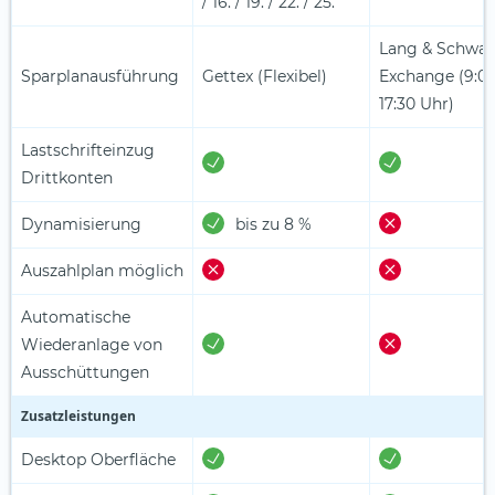
/ 16. / 19. / 22. / 25.
Lang & Schwar
Sparplanausführung
Gettex (Flexibel)
Exchange (9:00
17:30 Uhr)
Lastschrifteinzug
Drittkonten
Dynamisierung
bis zu 8 %
Auszahlplan möglich
Automatische
Wiederanlage von
Ausschüttungen
Zusatzleistungen
Desktop Oberfläche