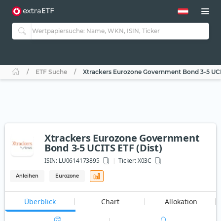
ETF Suche
Xtrackers Eurozone Government Bond 3-5 UCIT
Xtrackers Eurozone Government
Bond 3-5 UCITS ETF (Dist)
ISIN:
LU0614173895
Ticker:
X03C
Anleihen
Eurozone
Überblick
Chart
Allokation