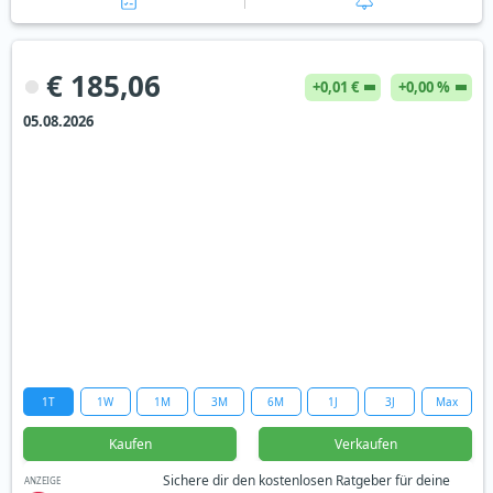
€ 185,06
+0,01 €
+0,00 %
05.08.2026
1T
1W
1M
3M
6M
1J
3J
Max
Kaufen
Verkaufen
Sichere dir den kostenlosen Ratgeber für deine
ANZEIGE