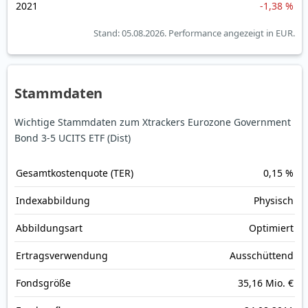
2021
-1,38 %
Stand: 05.08.2026.
Performance angezeigt in EUR.
Stammdaten
Wichtige Stammdaten zum Xtrackers Eurozone Government
Bond 3-5 UCITS ETF (Dist)
Gesamt­kosten­quote (TER)
0,15 %
Index­abbildung
Physisch
Abbildungs­art
Optimiert
Ertrags­verwendung
Ausschüttend
Fonds­größe
35,16 Mio. €