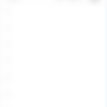
CZK
DKK
EGP
EUR (6)
GBP (8)
GEL
HKD (1)
HUF
IDR
ILS
INR
ISK
JPY
KRW