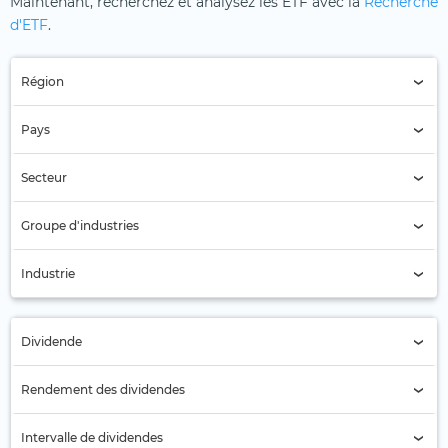
Maintenant, recherchez et analysez les ETF avec la
Recherche
d'ETF
.
Région
Région (Tous)
Pays
Pays (Tous)
Secteur
Secteur (Tous)
Groupe d'industries
Services aux entreprises (34)
Industrie
Services de conseil (34)
Dividende
Tous
Rendement des dividendes
Non (8)
Intervalle de dividendes
Oui (26)