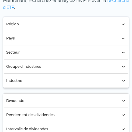
Maintenant, recherchez et analysez les ETF avec la
Recherche
d'ETF
.
Région
Région (Tous)
Pays
Pays (Tous)
Secteur
Secteur (Tous)
Groupe d'industries
Pétrole et gaz (57)
Industrie
Pétrole et gaz mi-chemin (57)
Dividende
Tous
Rendement des dividendes
Non (14)
Intervalle de dividendes
Oui (43)