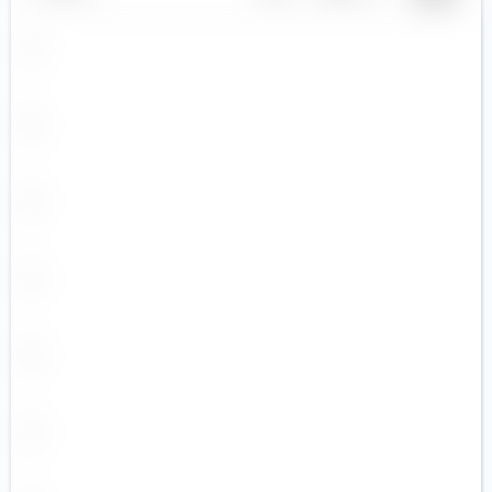
CZK
DKK
EGP
EUR (3)
GBP
GEL
HKD (1)
HUF
IDR
ILS
INR
ISK
JPY
KRW