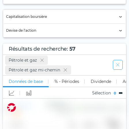
Annuelle (6)
Capitalisation boursière
Semi-annuelle (3)
Trimestrielle (44)
Supérieur à 1 milliard
Devise de l'action
Mensuelle (1)
Supérieur à 50 milliards
ARS
Bimensuelle
Supérieur à 100 milliards
Résultats de recherche
:
57
AUD
Quadrimestriel
Supérieur à 250 milliards
Pétrole et gaz
BGN
Autre (3)
Pétrole et gaz mi-chemin
BRL
CAD (10)
Données de base
% - Périodes
Dividende
An
CHF
Sélection
0
CLP
Enbridge Inc.
2,98 $
5,32 %
96,8
44,46 €
CNY (1)
COP
Bénéfice
Nom
Pays
Secteur
par
action