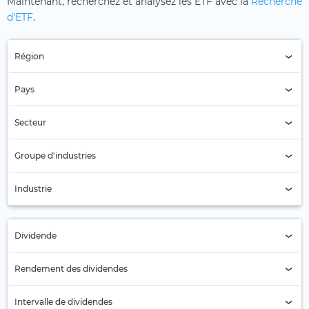
Maintenant, recherchez et analysez les ETF avec la
Recherche
d'ETF
.
Région
Région (Tous)
Pays
Pays (Tous)
Secteur
Secteur (Tous)
Groupe d'industries
Chimie (64)
Industrie
Produits chimiques (64)
Dividende
Tous
Rendement des dividendes
Non (24)
Intervalle de dividendes
Oui (40)