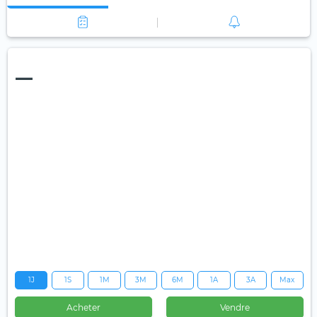
—
1J
1S
1M
3M
6M
1A
3A
Max
Acheter
Vendre