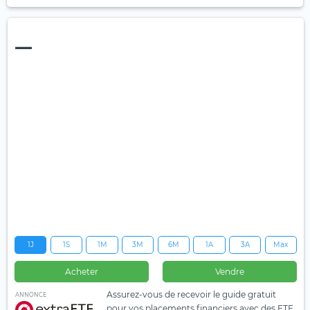
—
1J
1S
1M
3M
6M
1A
3A
Max
Acheter
Vendre
Assurez-vous de recevoir le guide gratuit
ANNONCE
pour vos placements financiers avec des ETF.