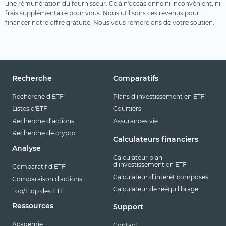
une rémunération du fournisseur. Cela n'occasionne ni inconvénient, ni
frais supplémentaire pour vous. Nous utilisons ces revenus pour
financer notre offre gratuite. Nous vous remercions de votre soutien.
Recherche
Comparatifs
Recherche d’ETF
Plans d’investissement en ETF
Listes d'ETF
Courtiers
Recherche d’actions
Assurances vie
Recherche de crypto
Calculateurs financiers
Analyse
Calculateur plan
d’investissement en ETF
Comparatif d’ETF
Calculateur d’intérêt composés
Comparaison d'actions
Calculateur de rééquilibrage
Top/Flop des ETF
Ressources
Support
Académie
Contact