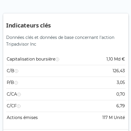
Indicateurs clés
Données clés et données de base concernant l'action
Tripadvisor Inc
Capitalisation boursière
1,10 Md €
C/B
126,43
P/B
3,05
C/CA
0,70
C/CF
6,79
Actions émises
117 M Unité