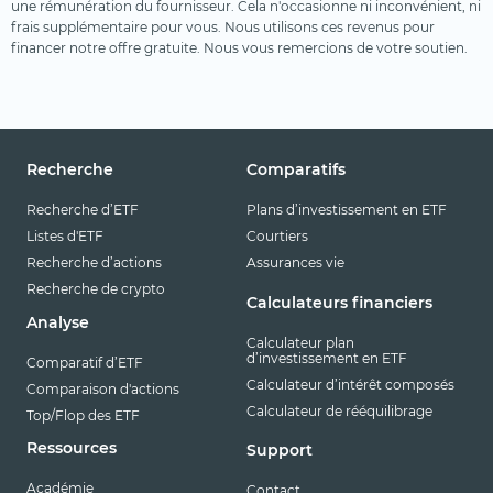
une rémunération du fournisseur. Cela n'occasionne ni inconvénient, ni
frais supplémentaire pour vous. Nous utilisons ces revenus pour
financer notre offre gratuite. Nous vous remercions de votre soutien.
Recherche
Comparatifs
Recherche d’ETF
Plans d’investissement en ETF
Listes d'ETF
Courtiers
Recherche d’actions
Assurances vie
Recherche de crypto
Calculateurs financiers
Analyse
Calculateur plan
d’investissement en ETF
Comparatif d’ETF
Calculateur d’intérêt composés
Comparaison d'actions
Calculateur de rééquilibrage
Top/Flop des ETF
Ressources
Support
Académie
Contact