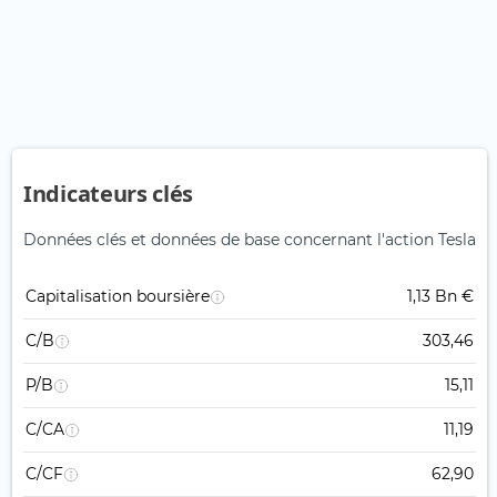
Indicateurs clés
Données clés et données de base concernant l'action Tesla
Capitalisation boursière
1,13 Bn €
C/B
303,46
P/B
15,11
C/CA
11,19
C/CF
62,90