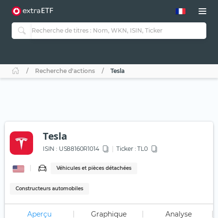
Recherche d'actions
Tesla
Tesla
ISIN :
US88160R1014
Ticker :
TL0
Véhicules et pièces détachées
Constructeurs automobiles
Aperçu
Graphique
Analyse