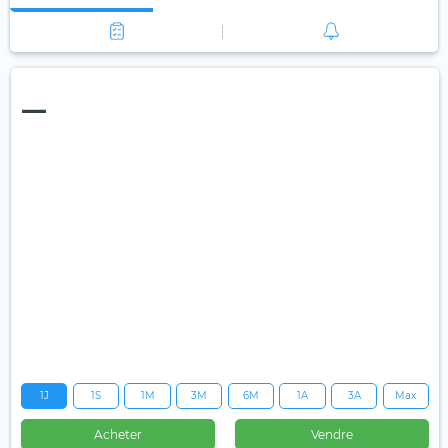
—
1J
1S
1M
3M
6M
1A
3A
Max
Acheter
Vendre