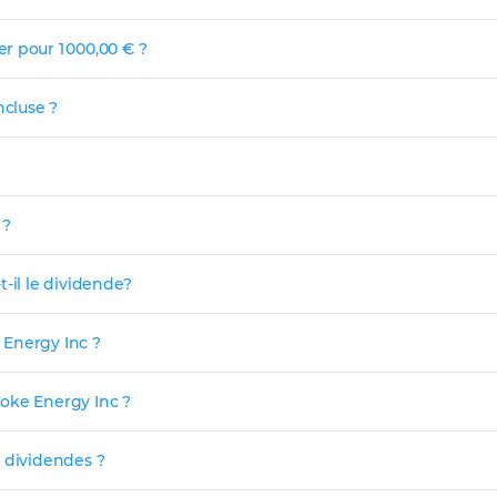
r pour 1 000,00 € ?
ncluse ?
 ?
-il le dividende?
 Energy Inc ?
oke Energy Inc ?
s dividendes ?