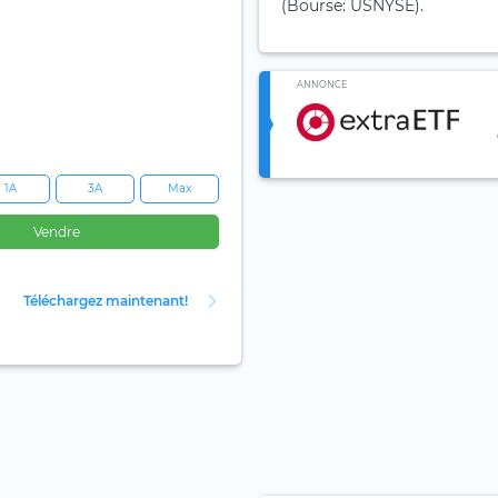
(Bourse: USNYSE).
ANNONCE
1A
3A
Max
Vendre
Téléchargez maintenant!