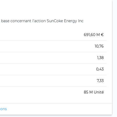
 base concernant l'action SunCoke Energy Inc
691,60 M €
10,76
1,38
0,43
7,33
85 M Unité
ions