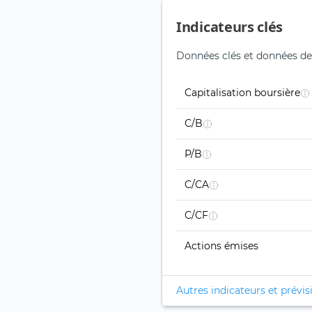
Indicateurs clés
Données clés et données de
Capitalisation boursière
C/B
P/B
C/CA
C/CF
Actions émises
Autres indicateurs et prévis