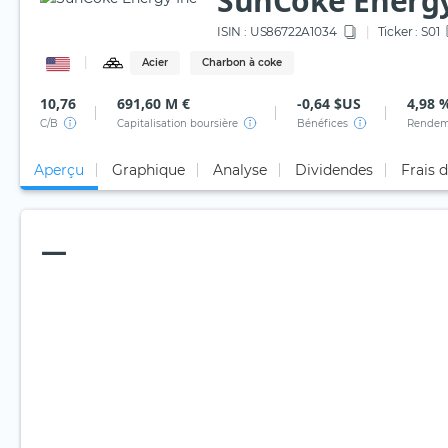
SunCoke Energy
ISIN :
US86722A1034
Ticker :
S01
Acier
Charbon à coke
10,76
691,60 M €
-0,64 $US
4,98 
C/B
Capitalisation boursière
Bénéfices
Rendem
Aperçu
Graphique
Analyse
Dividendes
Frais 
—