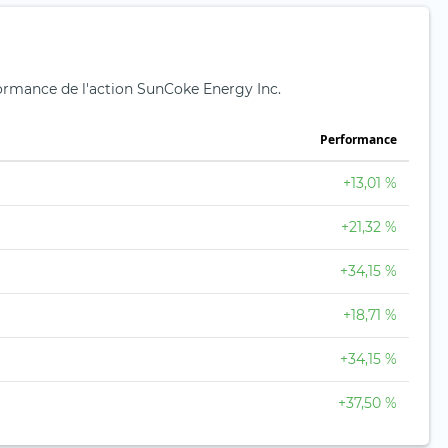
rformance de l'action SunCoke Energy Inc.
Performance
+13,01 %
+21,32 %
+34,15 %
+18,71 %
+34,15 %
+37,50 %