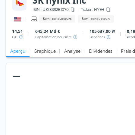
SK hynix Inc
ISIN :
US78392B1070
Ticker :
HY9H
Semi-conducteurs
Semi-conducteurs
14,51
645,24 Md €
105 637,00 ₩
0,1
C/B
Capitalisation boursière
Bénéfices
Rend
Aperçu
Graphique
Analyse
Dividendes
Frais 
—