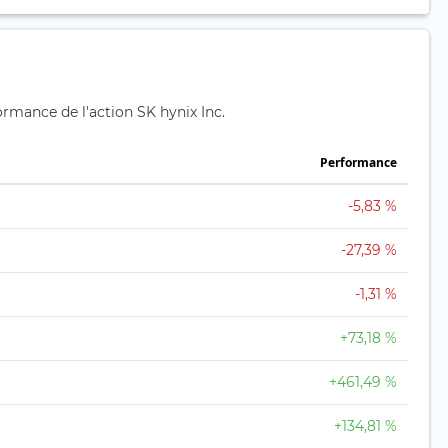
formance de l'action SK hynix Inc.
Performance
-5,83 %
-27,39 %
-1,31 %
+73,18 %
+461,49 %
+134,81 %