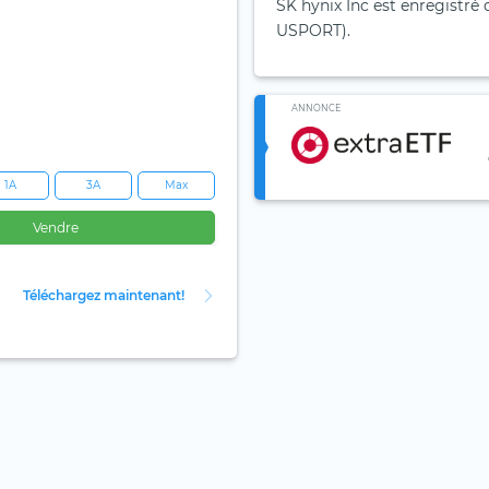
SK hynix Inc est enregistré 
USPORT).
ANNONCE
1A
3A
Max
Vendre
Téléchargez maintenant!