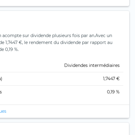
n acompte sur dividende plusieurs fois par an.
Avec un
de 1,7447 €, le rendement du dividende par rapport au
de 0,19 %.
Dividendes intermédiaires
u)
1,7447 €
s
0,19 %
ques