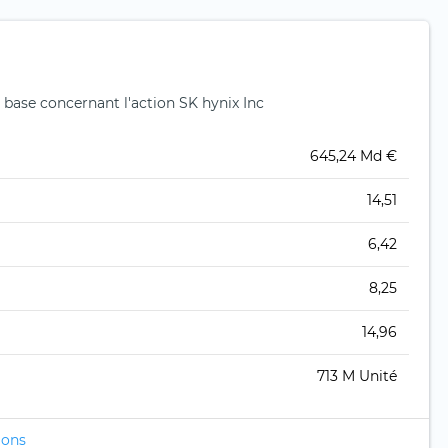
base concernant l'action SK hynix Inc
645,24 Md €
14,51
6,42
8,25
14,96
713 M Unité
ions