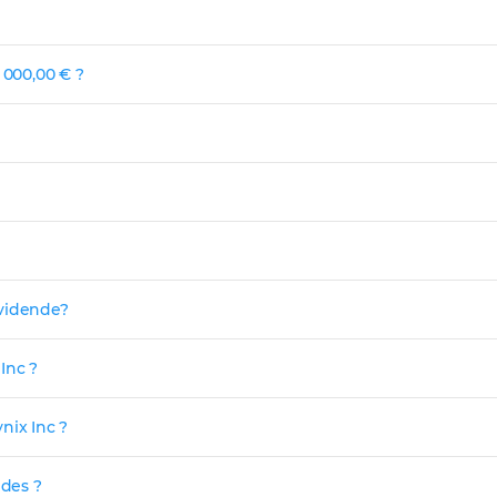
 000,00 € ?
dividende?
Inc ?
nix Inc ?
ndes ?