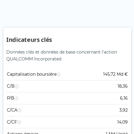
Indicateurs clés
Données clés et données de base concernant l'action
QUALCOMM Incorporated
Capitalisation boursière
145,72 Md €
C/B
18,36
P/B
6,16
C/CA
3,92
C/CF
14,09