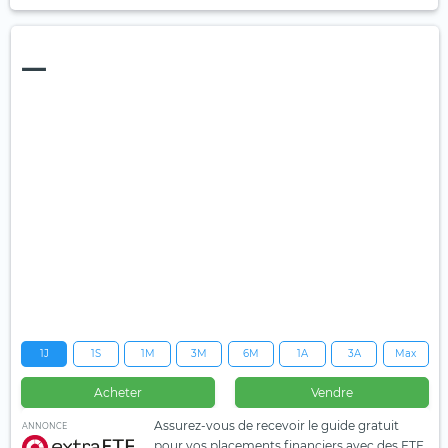
—
1J
1S
1M
3M
6M
1A
3A
Max
Acheter
Vendre
Assurez-vous de recevoir le guide gratuit
ANNONCE
pour vos placements financiers avec des ETF.