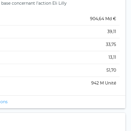
ase concernant l'action Eli Lilly
904,64 Md €
39,11
33,75
13,11
51,70
942 M Unité
ions