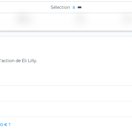
Sélection
0
Région
Pays
TER
action de Eli Lilly.
00 € ?