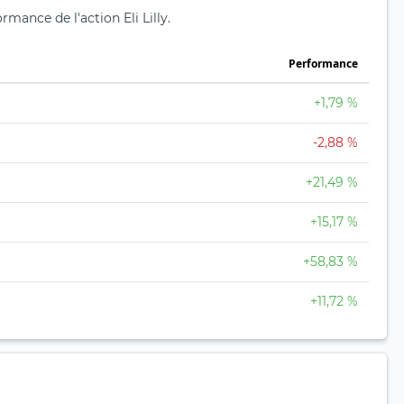
ormance de l'action Eli Lilly.
Performance
+1,79 %
-2,88 %
+21,49 %
+15,17 %
+58,83 %
+11,72 %