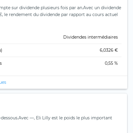
ompte sur dividende plusieurs fois par an.
Avec un dividende
€, le rendement du dividende par rapport au cours actuel
Dividendes intermédiaires
u)
6,0326 €
s
0,55 %
ques
i-dessous.
Avec —, Eli Lilly est le poids le plus important