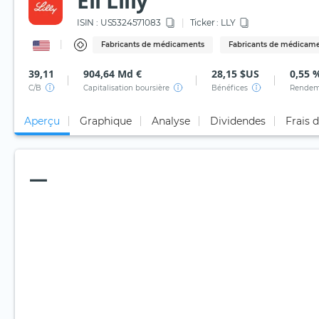
Eli Lilly
ISIN :
US5324571083
Ticker :
LLY
Fabricants de médicaments
Fabricants de médicame
39,11
904,64 Md €
28,15 $US
0,55 
C/B
Capitalisation boursière
Bénéfices
Rendem
Aperçu
Graphique
Analyse
Dividendes
Frais 
—