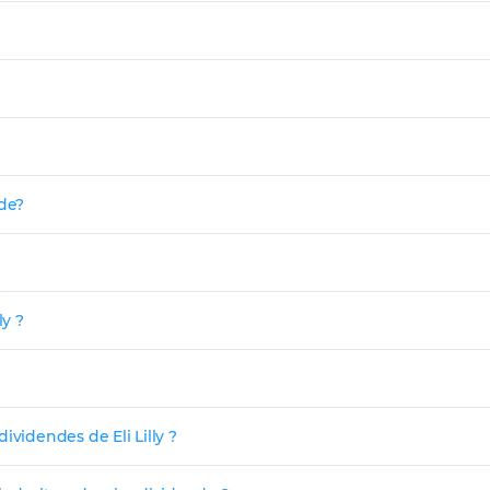
nde?
ly ?
ividendes de Eli Lilly ?