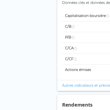
Données clés et données de b
Capitalisation boursière
C/B
P/B
C/CA
C/CF
Actions émises
Autres indicateurs et prévis
Rendements