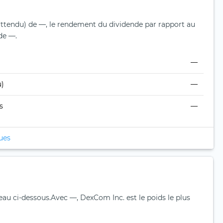
attendu) de —, le rendement du dividende par rapport au
 de —.
—
u)
—
s
—
ques
eau ci-dessous.
Avec —, DexCom Inc. est le poids le plus