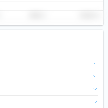
Réplication
Volume (Mio. €)