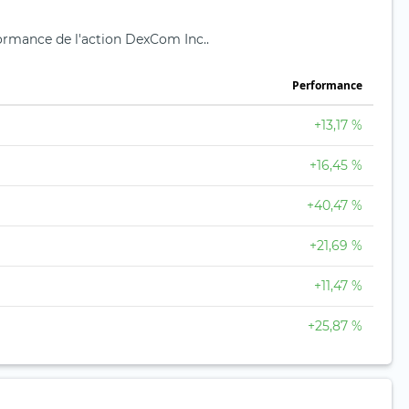
formance de l'action DexCom Inc..
Performance
+13,17 %
+16,45 %
+40,47 %
+21,69 %
+11,47 %
+25,87 %