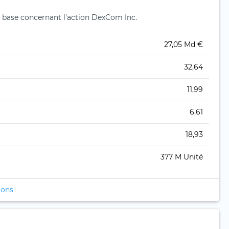
 base concernant l'action DexCom Inc.
27,05 Md €
32,64
11,99
6,61
18,93
377 M Unité
ions