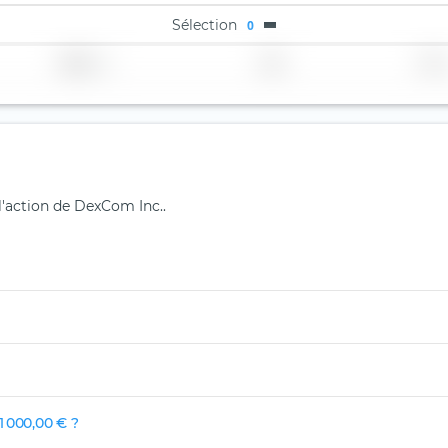
Sélection
0
Région
Pays
TER
 l'action de DexCom Inc..
 000,00 € ?