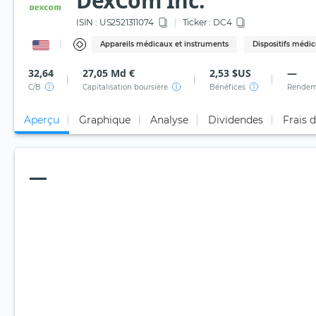
DexCom Inc.
ISIN :
US2521311074
Ticker :
DC4
Appareils médicaux et instruments
Dispositifs médi
32,64
27,05 Md €
2,53 $US
—
C/B
Capitalisation boursière
Bénéfices
Rendem
Aperçu
Graphique
Analyse
Dividendes
Frais 
—