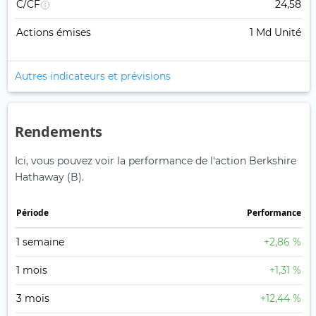
C/CF
24,58
Actions émises
1 Md Unité
Autres indicateurs et prévisions
Rendements
Ici, vous pouvez voir la performance de l'action Berkshire
Hathaway (B).
Période
Performance
1 semaine
+2,86 %
1 mois
+1,31 %
3 mois
+12,44 %