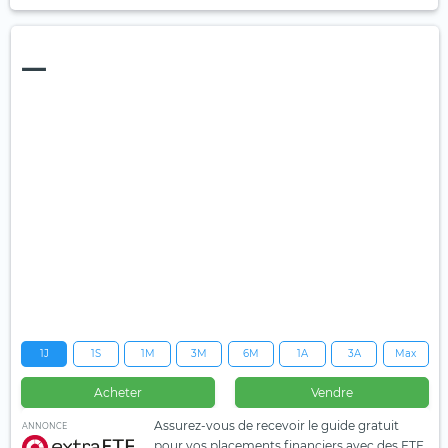
—
1J
1S
1M
3M
6M
1A
3A
Max
Acheter
Vendre
Assurez-vous de recevoir le guide gratuit
ANNONCE
pour vos placements financiers avec des ETF.