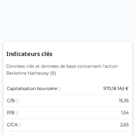
Indicateurs clés
Données clés et données de base concernant l'action
Berkshire Hathaway (B)
Capitalisation boursière
970,18 Md €
C/B
15,35
P/B
1,54
C/CA
2,65