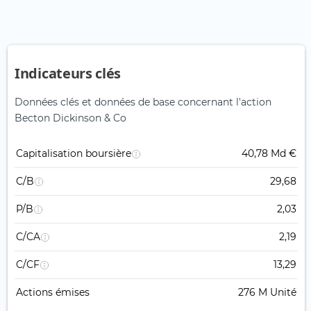
Indicateurs clés
Données clés et données de base concernant l'action
Becton Dickinson & Co
Capitalisation boursière
40,78 Md €
C/B
29,68
P/B
2,03
C/CA
2,19
C/CF
13,29
Actions émises
276 M Unité