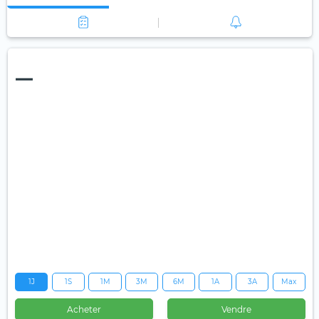
—
1J
1S
1M
3M
6M
1A
3A
Max
Acheter
Vendre