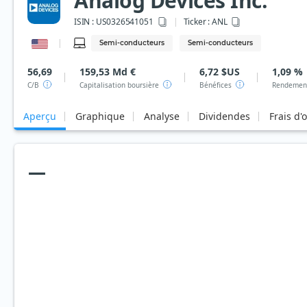
Analog Devices Inc.
ISIN :
US0326541051
Ticker :
ANL
Semi-conducteurs
Semi-conducteurs
56,69
159,53 Md €
6,72 $US
1,09 %
C/B
Capitalisation boursière
Bénéfices
Rendement
Aperçu
Graphique
Analyse
Dividendes
Frais d'
—