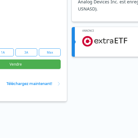
Analog Devices Inc. est enre
USNASD).
ANNONCE
1A
3A
Max
Vendre
Téléchargez maintenant!