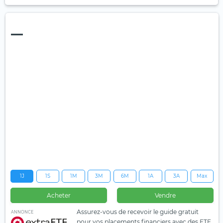
—
1J
1S
1M
3M
6M
1A
3A
Max
Acheter
Vendre
Assurez-vous de recevoir le guide gratuit
ANNONCE
pour vos placements financiers avec des ETF.