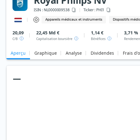
Royal Philips NV
ISIN :
NL0000009538
Ticker :
PHI1
Appareils médicaux et instruments
Dispositifs médi
20,09
22,45 Md €
1,14 €
3,71 %
C/B
Capitalisation boursière
Bénéfices
Rendement
Aperçu
Graphique
Analyse
Dividendes
Frais d'
—