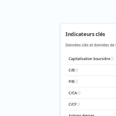
Indicateurs clés
Données clés et données de b
Capitalisation boursière
C/B
P/B
C/CA
C/CF
Actions émises