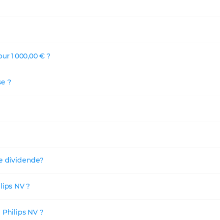
ur 1 000,00 € ?
se ?
le dividende?
lips NV ?
 Philips NV ?