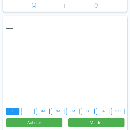
—
1J
1S
1M
3M
6M
1A
3A
Max
Acheter
Vendre