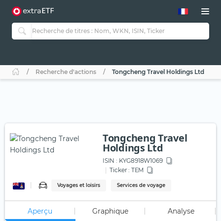
Recherche d'actions
Tongcheng Travel Holdings Ltd
Tongcheng Travel
Holdings Ltd
ISIN :
KYG8918W1069
Ticker :
TEM
Voyages et loisirs
Services de voyage
Aperçu
Graphique
Analyse