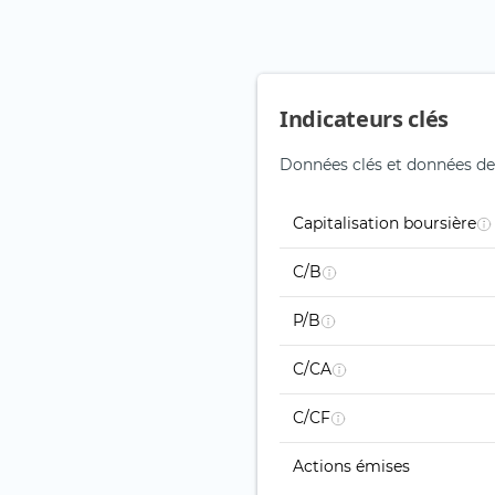
Indicateurs clés
Données clés et données d
Capitalisation boursière
C/B
P/B
C/CA
C/CF
Actions émises