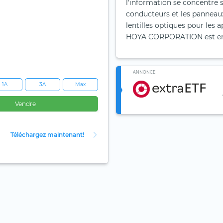
l'information se concentre s
conducteurs et les panneaux 
lentilles optiques pour les
HOYA CORPORATION est enreg
ANNONCE
1A
3A
Max
Vendre
Téléchargez maintenant!