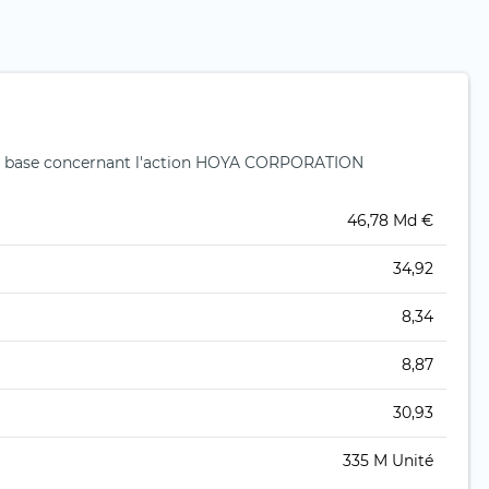
e base concernant l'action HOYA CORPORATION
46,78 Md €
34,92
8,34
8,87
30,93
335 M Unité