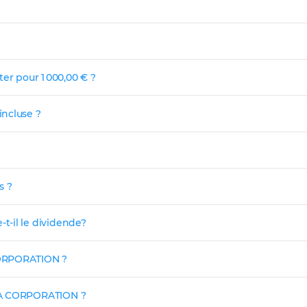
r pour 1 000,00 € ?
incluse ?
s ?
t-il le dividende?
CORPORATION ?
OYA CORPORATION ?