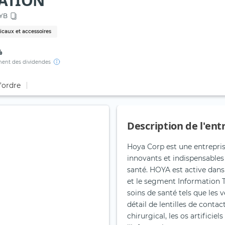
ATION
YB
caux et accessoires
%
ent des dividendes
d'ordre
Description de l'ent
Hoya Corp est une entrepris
innovants et indispensables
santé. HOYA est active dans 
et le segment Information T
soins de santé tels que les 
détail de lentilles de conta
chirurgical, les os artifici