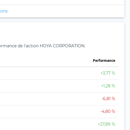
ions
erformance de l'action HOYA CORPORATION.
Performance
+3,77 %
+1,28 %
-6,81 %
-4,80 %
+27,89 %