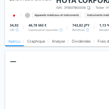
HOYA CORPOR
ISIN :
JP3837800006
Ticker :
H
Appareils médicaux et instruments
Instruments médi
34,92
46,78 Md €
743,82 JPY
1,13 
C/B
Capitalisation boursière
Bénéfices
Rendem
Aperçu
Graphique
Analyse
Dividendes
Frais 
—