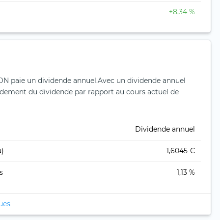
+8,34 %
 paie un dividende annuel.
Avec un dividende annuel
endement du dividende par rapport au cours actuel de
Dividende annuel
u)
1,6045 €
s
1,13 %
ques