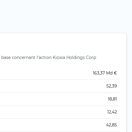
 base concernant l'action Kioxia Holdings Corp
163,37 Md €
52,39
18,81
12,42
42,85