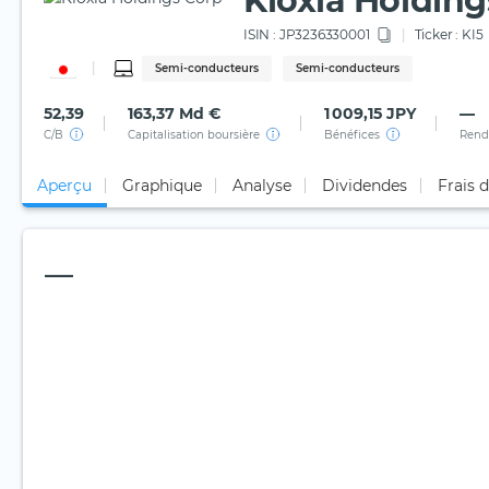
Kioxia Holding
ISIN :
JP3236330001
Ticker :
KI5
Semi-conducteurs
Semi-conducteurs
52,39
163,37 Md €
1 009,15 JPY
—
C/B
Capitalisation boursière
Bénéfices
Rend
Aperçu
Graphique
Analyse
Dividendes
Frais 
—