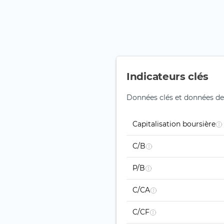
Indicateurs clés
Données clés et données de
Capitalisation boursière
C/B
P/B
C/CA
C/CF