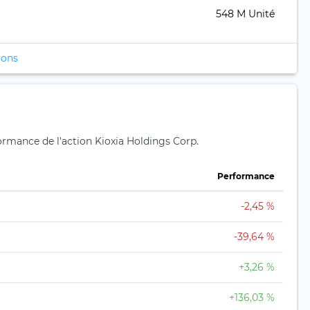
548 M Unité
ions
formance de l'action Kioxia Holdings Corp.
Performance
-2,45 %
-39,64 %
+3,26 %
+136,03 %