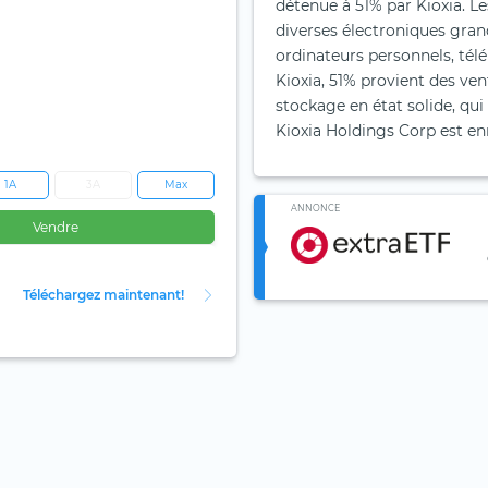
détenue à 51% par Kioxia. L
diverses électroniques grand
ordinateurs personnels, tél
Kioxia, 51% provient des ve
stockage en état solide, qui
Kioxia Holdings Corp est en
1A
3A
Max
ANNONCE
Vendre
Téléchargez maintenant!