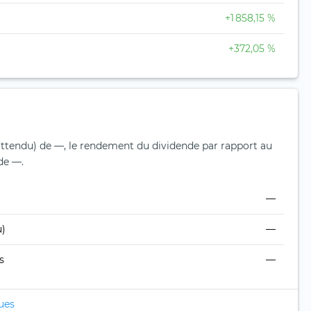
+1 858,15 %
+372,05 %
attendu) de —, le rendement du dividende par rapport au
 de —.
—
u)
—
s
—
ques