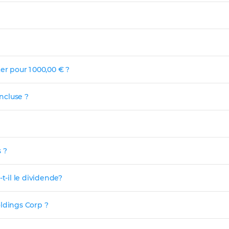
er pour 1 000,00 € ?
incluse ?
 ?
t-il le dividende?
oldings Corp ?