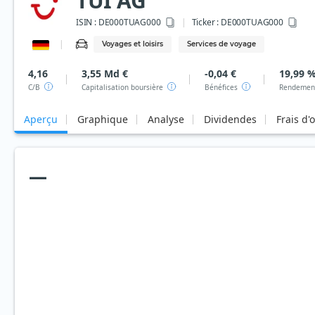
TUI AG
ISIN :
DE000TUAG000
Ticker :
DE000TUAG000
Voyages et loisirs
Services de voyage
4,16
3,55 Md €
-0,04 €
19,99 
C/B
Capitalisation boursière
Bénéfices
Rendement
Aperçu
Graphique
Analyse
Dividendes
Frais d'
—