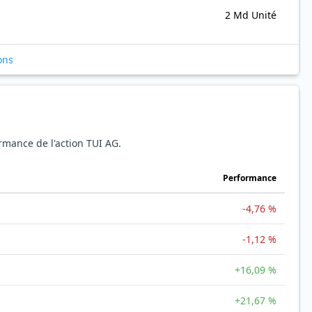
2 Md Unité
ons
ormance de l'action TUI AG.
Performance
-4,76 %
-1,12 %
+16,09 %
+21,67 %