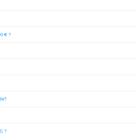
00 € ?
nde?
G ?