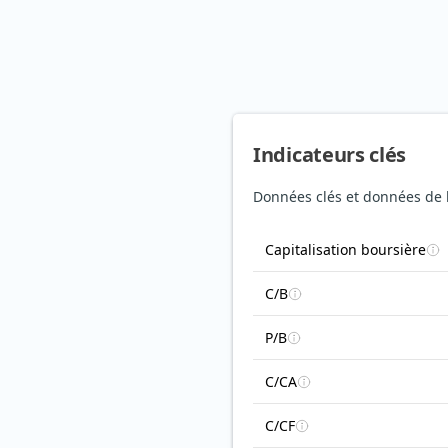
Indicateurs clés
Données clés et données de 
Capitalisation boursière
C/B
P/B
C/CA
C/CF