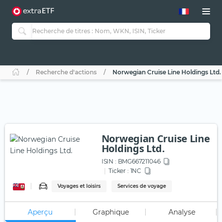
Recherche d'actions
Norwegian Cruise Line Holdings Ltd.
Norwegian Cruise Line
Holdings Ltd.
ISIN :
BMG667211046
Ticker :
1NC
Voyages et loisirs
Services de voyage
Aperçu
Graphique
Analyse