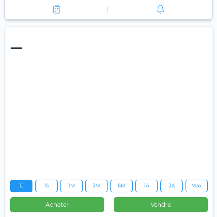
—
1J
1S
1M
3M
6M
1A
3A
Max
Acheter
Vendre