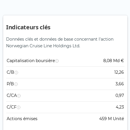
Indicateurs clés
Données clés et données de base concernant l'action
Norwegian Cruise Line Holdings Ltd.
Capitalisation boursière
8,08 Md €
C/B
12,26
P/B
3,66
C/CA
0,97
C/CF
4,23
Actions émises
459 M Unité