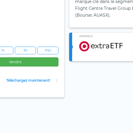
marque clé dans le segment 
Flight Centre Travel Group L
(Bourse: AUASX).
ANNONCE
1A
3A
Max
Vendre
Téléchargez maintenant!