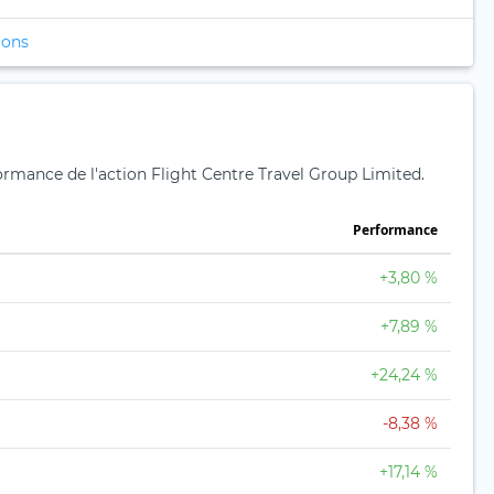
ions
formance de l'action Flight Centre Travel Group Limited.
Performance
+3,80 %
+7,89 %
+24,24 %
-8,38 %
+17,14 %