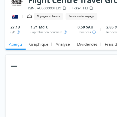
Flight Centre Travel Gr
ISIN :
AU000000FLT9
Ticker :
FLI
Voyages et loisirs
Services de voyage
27,13
1,71 Md €
0,50 $AU
2,85 
C/B
Capitalisation boursière
Bénéfices
Rendem
Aperçu
Graphique
Analyse
Dividendes
Frais 
—