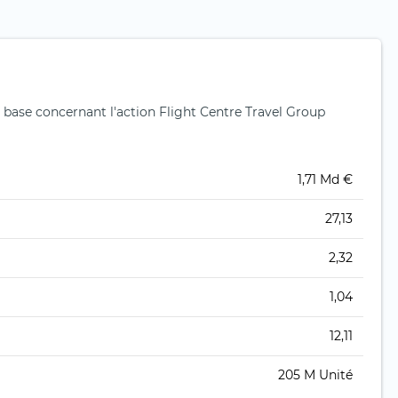
base concernant l'action Flight Centre Travel Group
1,71 Md €
27,13
2,32
1,04
12,11
205 M Unité