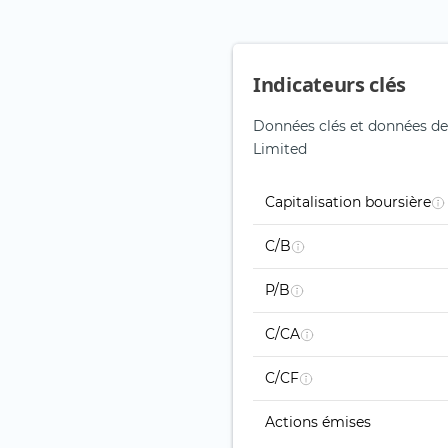
Indicateurs clés
Données clés et données de 
Limited
Capitalisation boursière
C/B
P/B
C/CA
C/CF
Actions émises