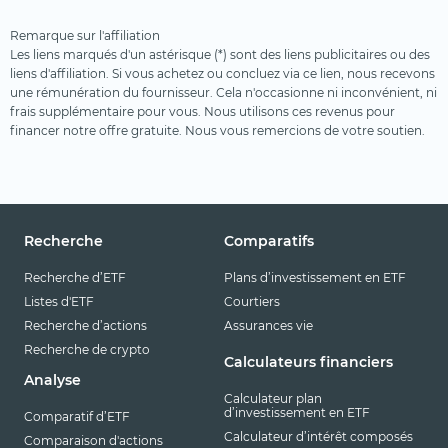
Terres rares
Remarque sur l'affiliation
Uranium
Les liens marqués d'un astérisque (*) sont des liens publicitaires ou des
liens d'affiliation. Si vous achetez ou concluez via ce lien, nous recevons
Ville intelligente
une rémunération du fournisseur. Cela n'occasionne ni inconvénient, ni
frais supplémentaire pour vous. Nous utilisons ces revenus pour
Voyages et loisirs
financer notre offre gratuite. Nous vous remercions de votre soutien.
Recherche
Comparatifs
Recherche d’ETF
Plans d’investissement en ETF
Listes d'ETF
Courtiers
Recherche d’actions
Assurances vie
Recherche de crypto
Calculateurs financiers
Analyse
Calculateur plan
d’investissement en ETF
Comparatif d’ETF
Calculateur d’intérêt composés
Comparaison d'actions