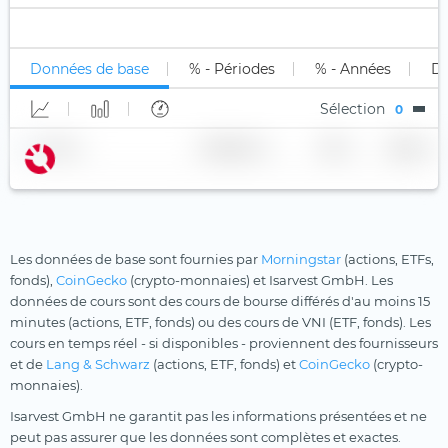
Inférieur à B
Uniquement long (1x)
Stock Tracker
Mines d'or
Xtrackers
Non classé
Long Levier
Moat
YourIndex
Données de base
% - Périodes
% - Années
Di
Short
Multi-Actifs
Sélection
0
Short Levier
Ordinateur quantique
Nom
Fournisseur
TER
Devise
Population vieillissante
Principes chrétiens
Private Equity
Robotique
Les données de base sont fournies par
Morningstar
(actions, ETFs,
fonds),
CoinGecko
(crypto-monnaies) et Isarvest GmbH. Les
Santé
données de cours sont des cours de bourse différés d'au moins 15
minutes (actions, ETF, fonds) ou des cours de VNI (ETF, fonds). Les
Santé
cours en temps réel - si disponibles - proviennent des fournisseurs
Semi-conducteurs
et de
Lang & Schwarz
(actions, ETF, fonds) et
CoinGecko
(crypto-
monnaies).
Technologies innovantes
Isarvest GmbH ne garantit pas les informations présentées et ne
Technologies médicales
peut pas assurer que les données sont complètes et exactes.