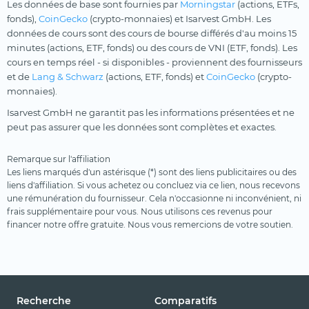
Les données de base sont fournies par
Morningstar
(actions, ETFs,
Terres rares
fonds),
CoinGecko
(crypto-monnaies) et Isarvest GmbH. Les
Uranium
données de cours sont des cours de bourse différés d'au moins 15
minutes (actions, ETF, fonds) ou des cours de VNI (ETF, fonds). Les
Ville intelligente
cours en temps réel - si disponibles - proviennent des fournisseurs
et de
Lang & Schwarz
(actions, ETF, fonds) et
CoinGecko
(crypto-
Voyages et loisirs
monnaies).
Isarvest GmbH ne garantit pas les informations présentées et ne
peut pas assurer que les données sont complètes et exactes.
Remarque sur l'affiliation
Les liens marqués d'un astérisque (*) sont des liens publicitaires ou des
liens d'affiliation. Si vous achetez ou concluez via ce lien, nous recevons
une rémunération du fournisseur. Cela n'occasionne ni inconvénient, ni
frais supplémentaire pour vous. Nous utilisons ces revenus pour
financer notre offre gratuite. Nous vous remercions de votre soutien.
Recherche
Comparatifs