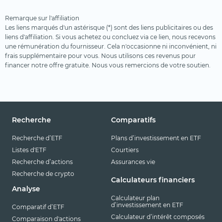
Terres rares
Remarque sur l'affiliation
Uranium
Les liens marqués d'un astérisque (*) sont des liens publicitaires ou des
liens d'affiliation. Si vous achetez ou concluez via ce lien, nous recevons
Ville intelligente
une rémunération du fournisseur. Cela n'occasionne ni inconvénient, ni
frais supplémentaire pour vous. Nous utilisons ces revenus pour
Voyages et loisirs
financer notre offre gratuite. Nous vous remercions de votre soutien.
Recherche
Comparatifs
Recherche d’ETF
Plans d’investissement en ETF
Listes d'ETF
Courtiers
Recherche d’actions
Assurances vie
Recherche de crypto
Calculateurs financiers
Analyse
Calculateur plan
d’investissement en ETF
Comparatif d’ETF
Calculateur d’intérêt composés
Comparaison d'actions