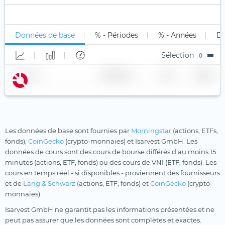
Inférieur à B
Uniquement long (1x)
Stock Tracker
Mines d'or
Xtrackers
Non classé
Long Levier
Moat
YourIndex
Données de base
% - Périodes
% - Années
Di
Short
Multi-Actifs
Sélection
0
Short Levier
Ordinateur quantique
Nom
Fournisseur
TER
Devise
Population vieillissante
Principes chrétiens
Private Equity
Robotique
Les données de base sont fournies par
Morningstar
(actions, ETFs,
fonds),
CoinGecko
(crypto-monnaies) et Isarvest GmbH. Les
Santé
données de cours sont des cours de bourse différés d'au moins 15
minutes (actions, ETF, fonds) ou des cours de VNI (ETF, fonds). Les
Santé
cours en temps réel - si disponibles - proviennent des fournisseurs
Semi-conducteurs
et de
Lang & Schwarz
(actions, ETF, fonds) et
CoinGecko
(crypto-
monnaies).
Technologies innovantes
Isarvest GmbH ne garantit pas les informations présentées et ne
Technologies médicales
peut pas assurer que les données sont complètes et exactes.