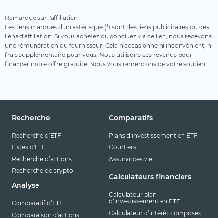
Terres rares
Remarque sur l'affiliation
Uranium
Les liens marqués d'un astérisque (*) sont des liens publicitaires ou des
liens d'affiliation. Si vous achetez ou concluez via ce lien, nous recevons
Ville intelligente
une rémunération du fournisseur. Cela n'occasionne ni inconvénient, ni
frais supplémentaire pour vous. Nous utilisons ces revenus pour
Voyages et loisirs
financer notre offre gratuite. Nous vous remercions de votre soutien.
Recherche
Comparatifs
Recherche d’ETF
Plans d’investissement en ETF
Listes d'ETF
Courtiers
Recherche d’actions
Assurances vie
Recherche de crypto
Calculateurs financiers
Analyse
Calculateur plan
d’investissement en ETF
Comparatif d’ETF
Calculateur d’intérêt composés
Comparaison d'actions