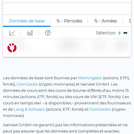
Inférieur à B
Uniquement long (1x)
Stock Tracker
Mines d'or
Xtrackers
Non classé
Long Levier
Moat
YourIndex
Données de base
% - Périodes
% - Années
Di
Short
Multi-Actifs
Sélection
0
Short Levier
Ordinateur quantique
Nom
Fournisseur
TER
Devise
Population vieillissante
Principes chrétiens
Private Equity
Robotique
Les données de base sont fournies par
Morningstar
(actions, ETFs,
fonds),
CoinGecko
(crypto-monnaies) et Isarvest GmbH. Les
Santé
données de cours sont des cours de bourse différés d'au moins 15
minutes (actions, ETF, fonds) ou des cours de VNI (ETF, fonds). Les
Santé
cours en temps réel - si disponibles - proviennent des fournisseurs
Semi-conducteurs
et de
Lang & Schwarz
(actions, ETF, fonds) et
CoinGecko
(crypto-
monnaies).
Technologies innovantes
Isarvest GmbH ne garantit pas les informations présentées et ne
Technologies médicales
peut pas assurer que les données sont complètes et exactes.