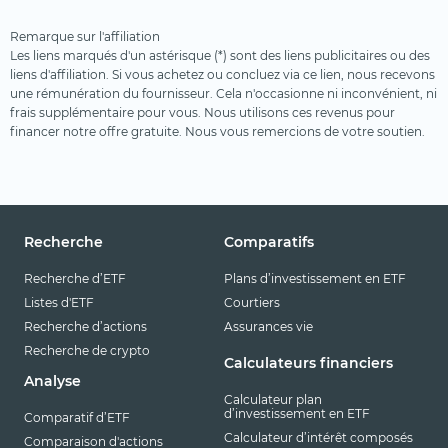
Terres rares
Remarque sur l'affiliation
Uranium
Les liens marqués d'un astérisque (*) sont des liens publicitaires ou des
liens d'affiliation. Si vous achetez ou concluez via ce lien, nous recevons
Ville intelligente
une rémunération du fournisseur. Cela n'occasionne ni inconvénient, ni
frais supplémentaire pour vous. Nous utilisons ces revenus pour
Voyages et loisirs
financer notre offre gratuite. Nous vous remercions de votre soutien.
Recherche
Comparatifs
Recherche d’ETF
Plans d’investissement en ETF
Listes d'ETF
Courtiers
Recherche d’actions
Assurances vie
Recherche de crypto
Calculateurs financiers
Analyse
Calculateur plan
d’investissement en ETF
Comparatif d’ETF
Calculateur d’intérêt composés
Comparaison d'actions