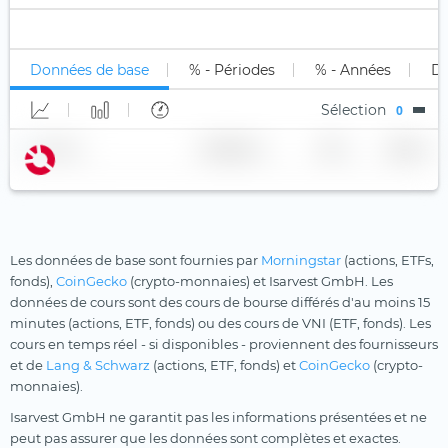
Inférieur à B
Uniquement long (1x)
Stock Tracker
Mines d'or
Xtrackers
Non classé
Long Levier
Moat
YourIndex
Données de base
% - Périodes
% - Années
Di
Short
Multi-Actifs
Sélection
0
Short Levier
Ordinateur quantique
Nom
Fournisseur
TER
Devise
Population vieillissante
Principes chrétiens
Private Equity
Robotique
Les données de base sont fournies par
Morningstar
(actions, ETFs,
fonds),
CoinGecko
(crypto-monnaies) et Isarvest GmbH. Les
Santé
données de cours sont des cours de bourse différés d'au moins 15
minutes (actions, ETF, fonds) ou des cours de VNI (ETF, fonds). Les
Santé
cours en temps réel - si disponibles - proviennent des fournisseurs
Semi-conducteurs
et de
Lang & Schwarz
(actions, ETF, fonds) et
CoinGecko
(crypto-
monnaies).
Technologies innovantes
Isarvest GmbH ne garantit pas les informations présentées et ne
Technologies médicales
peut pas assurer que les données sont complètes et exactes.