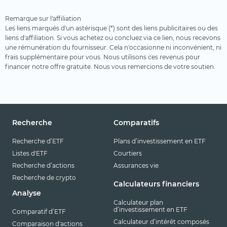
Terres rares
Remarque sur l'affiliation
Uranium
Les liens marqués d'un astérisque (*) sont des liens publicitaires ou des
liens d'affiliation. Si vous achetez ou concluez via ce lien, nous recevons
Ville intelligente
une rémunération du fournisseur. Cela n'occasionne ni inconvénient, ni
frais supplémentaire pour vous. Nous utilisons ces revenus pour
Voyages et loisirs
financer notre offre gratuite. Nous vous remercions de votre soutien.
Recherche
Comparatifs
Recherche d’ETF
Plans d’investissement en ETF
Listes d'ETF
Courtiers
Recherche d’actions
Assurances vie
Recherche de crypto
Calculateurs financiers
Analyse
Calculateur plan
d’investissement en ETF
Comparatif d’ETF
Calculateur d’intérêt composés
Comparaison d'actions