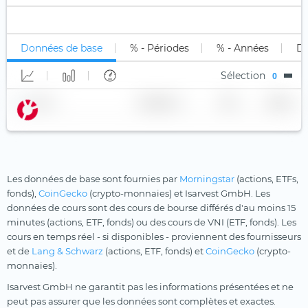
Inférieur à B
Uniquement long (1x)
Stock Tracker
Mines d'or
Xtrackers
Non classé
Long Levier
Moat
YourIndex
Données de base
% - Périodes
% - Années
Di
Short
Multi-Actifs
Sélection
0
Short Levier
Ordinateur quantique
Nom
Fournisseur
TER
Devise
Population vieillissante
Principes chrétiens
Private Equity
Robotique
Les données de base sont fournies par
Morningstar
(actions, ETFs,
fonds),
CoinGecko
(crypto-monnaies) et Isarvest GmbH. Les
Santé
données de cours sont des cours de bourse différés d'au moins 15
minutes (actions, ETF, fonds) ou des cours de VNI (ETF, fonds). Les
Santé
cours en temps réel - si disponibles - proviennent des fournisseurs
Semi-conducteurs
et de
Lang & Schwarz
(actions, ETF, fonds) et
CoinGecko
(crypto-
monnaies).
Technologies innovantes
Isarvest GmbH ne garantit pas les informations présentées et ne
Technologies médicales
peut pas assurer que les données sont complètes et exactes.