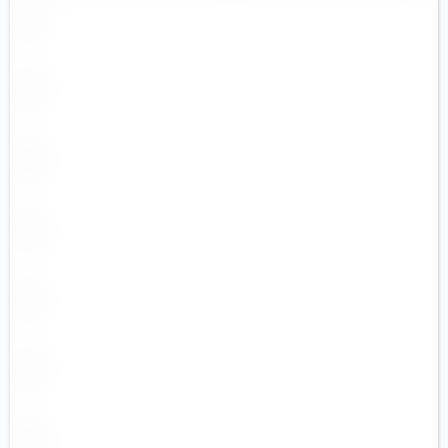
Robotique
Santé
Santé
Semi-conducteurs
Technologies innovantes
Technologies médicales
Terres rares
Uranium
Ville intelligente
Voyages et loisirs