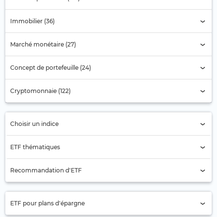
Immobilier (36)
Marché monétaire (27)
Concept de portefeuille (24)
Cryptomonnaie (122)
Choisir un indice
Sélection de l'indice
ETF thématiques
Actions pétrolières
Recommandation d'ETF
Aérospatiale
Actions Asie
Agriculture
ETF pour plans d'épargne
Actions Asie-Pacifique (ex Japon)
Alimentation et Boissons