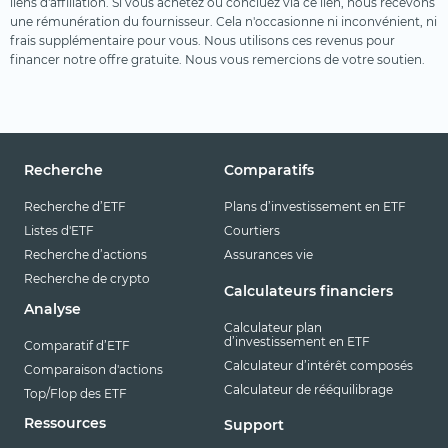
liens d'affiliation. Si vous achetez ou concluez via ce lien, nous recevons
une rémunération du fournisseur. Cela n'occasionne ni inconvénient, ni
frais supplémentaire pour vous. Nous utilisons ces revenus pour
financer notre offre gratuite. Nous vous remercions de votre soutien.
Recherche
Comparatifs
Recherche d’ETF
Plans d’investissement en ETF
Listes d'ETF
Courtiers
Recherche d’actions
Assurances vie
Recherche de crypto
Calculateurs financiers
Analyse
Calculateur plan
d’investissement en ETF
Comparatif d’ETF
Calculateur d’intérêt composés
Comparaison d'actions
Calculateur de rééquilibrage
Top/Flop des ETF
Ressources
Support