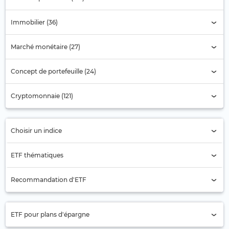
Immobilier (36)
Marché monétaire (27)
Concept de portefeuille (24)
Cryptomonnaie (121)
Choisir un indice
Sélection de l'indice
ETF thématiques
Actions pétrolières
Recommandation d'ETF
Aérospatiale
Actions Asie
Agriculture
ETF pour plans d'épargne
Actions Asie-Pacifique (ex Japon)
Alimentation et Boissons