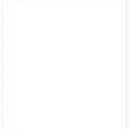
Robotique
Santé
Santé
Semi-conducteurs
Technologies innovantes
Technologies médicales
Terres rares
Uranium
Ville intelligente
Voyages et loisirs