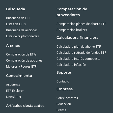
Búsqueda
Comparación de
proveedores
Búsqueda de ETF
Comparación planes de ahorro ETF
Listas de ETFs
Comparación brokers
Búsqueda de acciones
Lista de criptomonedas
Calculadora financiera
Análisis
Calculadora plan de ahorro ETF
Calculadora retirada de fondos ETF
Comparación de ETFs
Calculadora interés compuesto
Comparación de acciones
Calculadora inflación
Mejores y Peores ETF
Soporte
Conocimiento
Contacto
Academia
Empresa
ETF-Explorer
Newsletter
Sobre nosotros
Redacción
Artículos destacados
Prensa