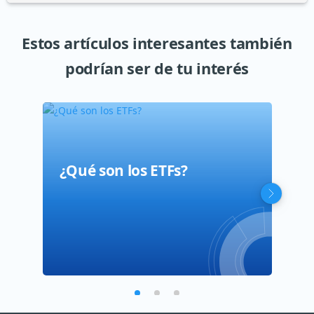
Estos artículos interesantes también
podrían ser de tu interés
¿Qué son los ETFs?
ETF
ETF
dis