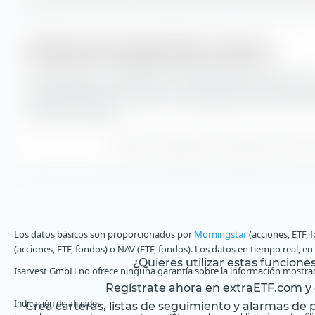
Diferencia de seguimiento mensual
Aquí puedes ver la diferencia de seguimiento mensual entre 
el rendimiento del Amundi Euro Lowest Rated IG Government
desde su creación.
Diferencia de seguimiento calculada en base a los
Los datos básicos son proporcionados por
Morningstar
(acciones, ETF, 
(acciones, ETF, fondos) o NAV (ETF, fondos). Los datos en tiempo real, e
¿Quieres utilizar estas funcione
Isarvest GmbH no ofrece ninguna garantía sobre la información mostrad
Regístrate ahora en extraETF.com y o
Indicación de afiliados
Crea carteras, listas de seguimiento y alarmas de pr