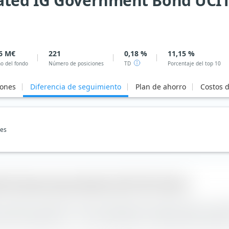
ted IG Government Bond UCITS
6 M€
221
0,18 %
11,15 %
o del fondo
Número de posiciones
TD
Porcentaje del top 10
iones
Diferencia de seguimiento
Plan de ahorro
Costos 
nes
d IG Government Bond UCITS ETF (Dist)
se calcula en extraETF como el rendimiento del índice menos el ren
ITS ETF (Dist) es de —. El ETF ha tenido un rendimiento promedi