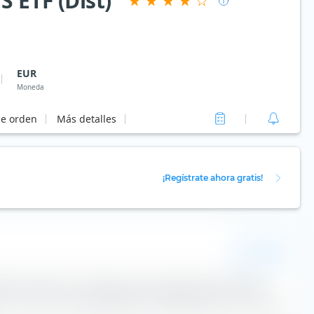
 ETF (Dist)
EUR
Moneda
de orden
Más detalles
¡Regístrate ahora gratis!
EUR
dimiento del ETF. La diferencia de seguimiento promedio
o de —
peor
se ha desarrollado en comparación con el índice.