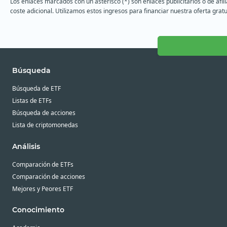
Los enlaces marcados con un asterisco (*) son enlaces publicitarios o de afi
coste adicional. Utilizamos estos ingresos para financiar nuestra oferta gratu
Búsqueda
Búsqueda de ETF
Listas de ETFs
Búsqueda de acciones
Lista de criptomonedas
Análisis
Comparación de ETFs
Comparación de acciones
Mejores y Peores ETF
Conocimiento