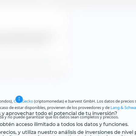
el rendimiento del índice y
 Bond UCITS ETF (Dist)
 precios del índice y NAV en EUR.
fondos),
CoinGecko
(criptomonedas) e Isarvest GmbH. Los datos de precios s
n caso de estar disponibles, provienen de los proveedores y de
Lang & Schwa
s y aprovechar todo el potencial de tu inversión?
a y no puede garantizar que los datos sean completos y precisos.
btén acceso ilimitado a todos los datos y funciones.
ecios, y utiliza nuestro análisis de inversiones de nivel 