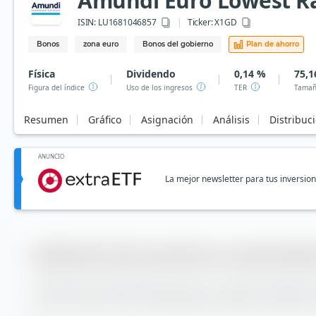
Amundi Euro Lowest Ra
ISIN:
LU1681046857
Ticker:
X1GD
Bonos
zona euro
Bonos del gobierno
Plan de ahorro
Física
Dividendo
0,14 %
75,1
Figura del índice
Uso de los ingresos
TER
Tamañ
Resumen
Gráfico
Asignación
Análisis
Distribuc
ANUNCIO
La mejor newsletter para tus inversio
Calificación del Amundi Euro Lowest Rate
La diferencia de seguimiento (TD por sus siglas en inglés) 
anual del Amundi Euro Lowest Rated IG Government Bond UC