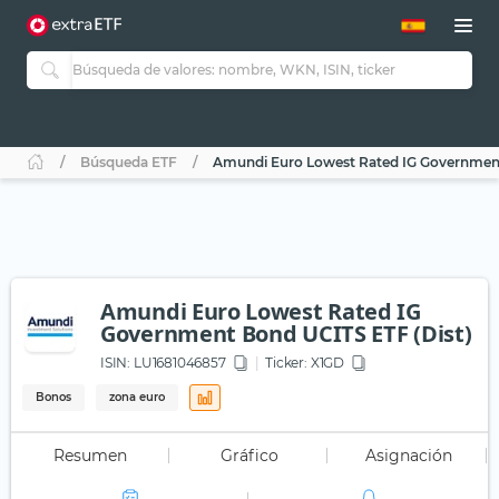
Búsqueda ETF
Amundi Euro Lowest Rated IG Government
Amundi Euro Lowest Rated IG
Government Bond UCITS ETF (Dist)
ISIN:
LU1681046857
Ticker:
X1GD
Bonos
zona euro
Resumen
Gráfico
Asignación