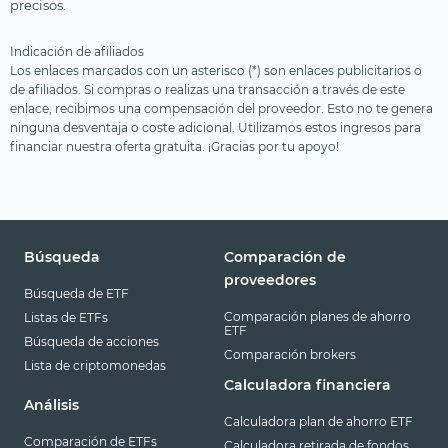
precisos.
Indicación de afiliados
Los enlaces marcados con un asterisco (*) son enlaces publicitarios o
de afiliados. Si compras o realizas una transacción a través de este
enlace, recibimos una compensación del proveedor. Esto no te genera
ninguna desventaja o coste adicional. Utilizamos estos ingresos para
financiar nuestra oferta gratuita. ¡Gracias por tu apoyo!
Búsqueda
Comparación de
proveedores
Búsqueda de ETF
Comparación planes de ahorro
Listas de ETFs
ETF
Búsqueda de acciones
Comparación brokers
Lista de criptomonedas
Calculadora financiera
Análisis
Calculadora plan de ahorro ETF
Comparación de ETFs
Calculadora retirada de fondos