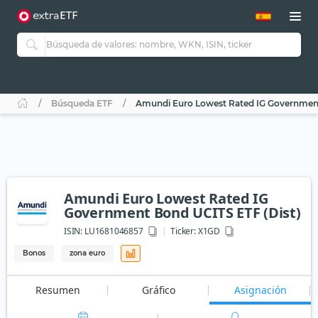
Búsqueda ETF
Amundi Euro Lowest Rated IG Government
Amundi Euro Lowest Rated IG
Government Bond UCITS ETF (Dist)
ISIN:
LU1681046857
Ticker:
X1GD
Bonos
zona euro
Resumen
Gráfico
Asignación