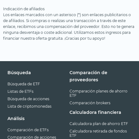
Indicación de afiliados
Los enlaces marcados con un asterisco (*) son enlaces publicitarios o
de afiliados. Si compras o realizas una transacción a través de este
enlace, recibimos una compensación del proveedor. Esto no te genera
ninguna desventaja o coste adicional. Utilizamos estos ingresos para
financiar nuestra oferta gratuita. ¡Gracias por tu apoyo!
Búsqueda
Comparación de
proveedores
Búsqueda de ETF
Comparación planes de ahorro
Listas de ETFs
ETF
Búsqueda de acciones
Comparación brokers
Lista de criptomonedas
Calculadora financiera
Análisis
Calculadora plan de ahorro ETF
Comparación de ETFs
Calculadora retirada de fondos
ETF
Comparación de acciones