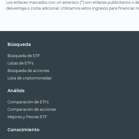
Los enlaces marcados con un asterisco (*) son enlaces publicitarios o d
desventaja o coste adicional. Utilizamos estos ingresos para financiar nu
Búsqueda
Búsqueda de ETF
Listas de ETFs
Búsqueda de acciones
Lista de criptomonedas
Análisis
Comparación de ETFs
Comparación de acciones
Mejores y Peores ETF
Conocimiento