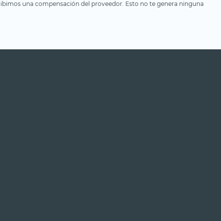
, recibimos una compensación del proveedor. Esto no te genera ninguna