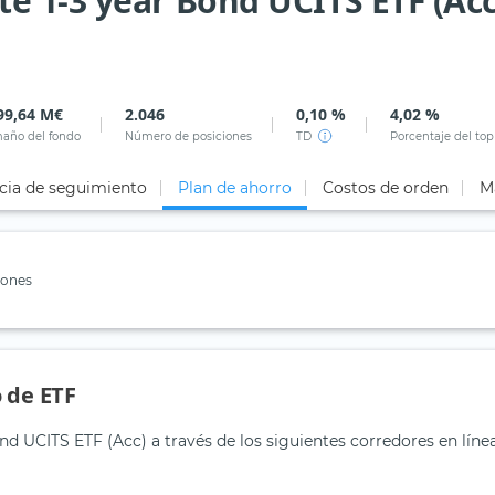
 1-3 year Bond UCITS ETF (Acc
99,64 M€
2.046
0,10 %
4,02 %
año del fondo
Número de posiciones
TD
Porcentaje del top
cia de seguimiento
Plan de ahorro
Costos de orden
M
iones
 de ETF
d UCITS ETF (Acc) a través de los siguientes corredores en líne