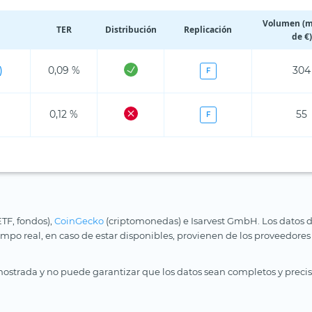
Volumen (m
TER
Distribución
Replicación
de €)
)
0,09 %
304
F
)
0,12 %
55
F
ETF, fondos),
CoinGecko
(criptomonedas) e Isarvest GmbH. Los datos d
iempo real, en caso de estar disponibles, provienen de los proveedores
ostrada y no puede garantizar que los datos sean completos y precis