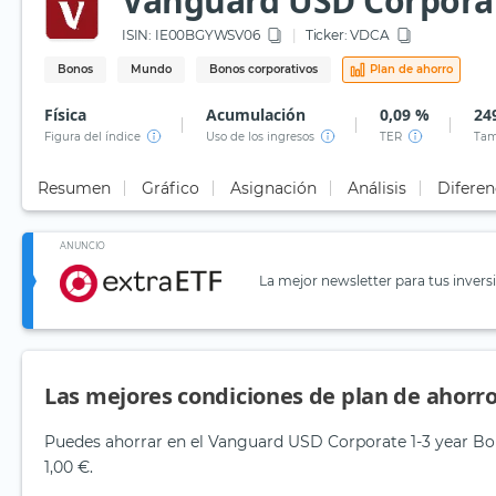
Vanguard USD Corporate
ISIN:
IE00BGYWSV06
Ticker:
VDCA
Bonos
Mundo
Bonos corporativos
Plan de ahorro
Física
Acumulación
0,09 %
24
Figura del índice
Uso de los ingresos
TER
Tam
Resumen
Gráfico
Asignación
Análisis
Diferen
ANUNCIO
La mejor newsletter para tus invers
Las mejores condiciones de plan de ahorro
Puedes ahorrar en el Vanguard USD Corporate 1-3 year Bon
1,00 €.