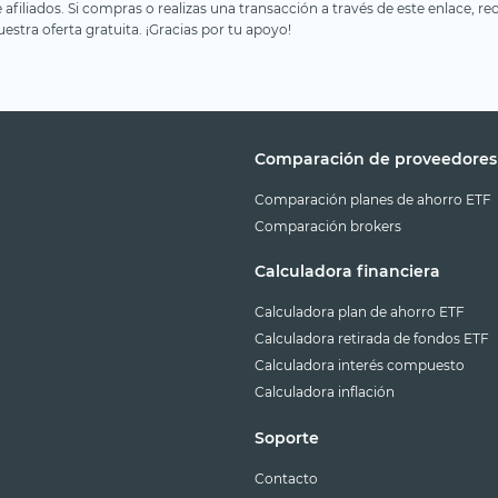
e afiliados. Si compras o realizas una transacción a través de este enlace
estra oferta gratuita. ¡Gracias por tu apoyo!
Comparación de proveedores
Comparación planes de ahorro ETF
Comparación brokers
Calculadora financiera
Calculadora plan de ahorro ETF
Calculadora retirada de fondos ETF
Calculadora interés compuesto
Calculadora inflación
Soporte
Contacto