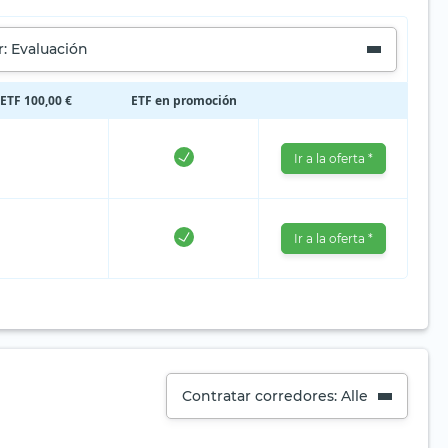
: Evaluación
 ETF 100,00 €
ETF en promoción
Ir a la oferta *
Ir a la oferta *
Contratar corredores: Alle