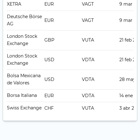
XETRA
EUR
VAGT
9 mar 20
Deutsche Börse
EUR
VAGT
9 mar 20
AG
London Stock
GBP
VUTA
21 feb 20
Exchange
London Stock
USD
VDTA
21 feb 20
Exchange
Bolsa Mexicana
USD
VDTA
28 may 2
de Valores
Borsa Italiana
EUR
VDTA
14 ene 2
Swiss Exchange
CHF
VUTA
3 abr 201